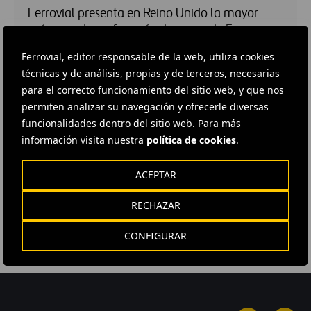
Ferrovial presenta en Reino Unido la mayor
máquina de perforación de pozos de Europa
El consorcio formado por Ferrovial y BEMO ha alcanzado un
Ferrovial, editor responsable de la web, utiliza cookies
hito en infraestructuras en Reino Unido con la puesta en
técnicas y de análisis, propias y de terceros, necesarias
funcionamiento de la máquina europea para excavación
para el correcto funcionamiento del sitio web, y que nos
vertical de pozos…
permiten analizar su navegación y ofrecerle diversas
funcionalidades dentro del sitio web. Para más
información visita nuestra
política de cookies
.
08 SEP 2022
INCA: Innovación pionera, infraestructuras
ACEPTAR
sostenibles
RECHAZAR
08 SEP 2022
Alineados con las necesidades de los
CONFIGURAR
empleados