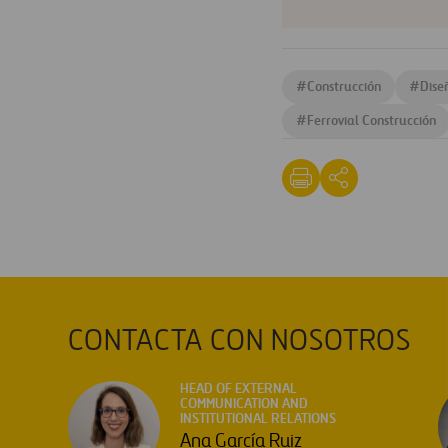
#
Construcción
#
Dise
#
Ferrovial Construcción
CONTACTA CON NOSOTROS
HEAD OF EXTERNAL
COMMUNICATION AND
INSTITUTIONAL RELATIONS
Ana García Ruiz