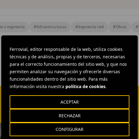
ño e ingeniería
#
Infraestructuras
#
Ingeniería civil
#
Obras
#
Ferrovial, editor responsable de la web, utiliza cookies
técnicas y de análisis, propias y de terceros, necesarias
para el correcto funcionamiento del sitio web, y que nos
permiten analizar su navegación y ofrecerle diversas
funcionalidades dentro del sitio web. Para más
información visita nuestra
política de cookies
.
ACEPTAR
RECHAZAR
EXTERNAL COMMUNICATION
AND MEDIA RELATIONS
CONFIGURAR
Isabel Muñoz Torres