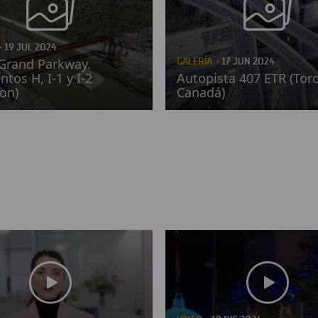
· 19 JUL 2024
Grand Parkway.
GALERÍA
· 17 JUN 2024
tos H, I-1 y I-2
Autopista 407 ETR (Tor
on)
Canadá)