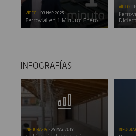
VÍDEO
· 
VÍDEO
· 03 MAR 2025
Ferrov
Ferrovial en 1 Minuto: Enero
Diciem
INFOGRAFÍAS
INFOGRAFÍA
· 29 MAY 2019
INFOGRAF