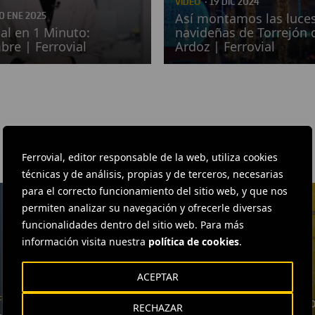
VÍDEO
· 19 DIC 2024
10 ENE 2025
Así montamos las luce
ial en 1 Minuto:
navideñas de Torrejón 
bre | Ferrovial
Ardoz | Ferrovial
Ferrovial, editor responsable de la web, utiliza cookies
técnicas y de análisis, propias y de terceros, necesarias
para el correcto funcionamiento del sitio web, y que nos
permiten analizar su navegación y ofrecerle diversas
funcionalidades dentro del sitio web. Para más
información visita nuestra
política de cookies
.
ACEPTAR
INFOGRAFÍA
· 24 MAY 2019
ÍA
· 28 MAY 2019
Más de 65 años de inn
RECHAZAR