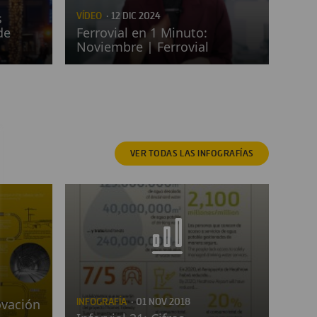
s
VÍDEO
· 12 DIC 2024
de
Ferrovial en 1 Minuto:
Noviembre | Ferrovial
VER TODAS
LAS INFOGRAFÍAS
ovación
INFOGRAFÍA
· 01 NOV 2018