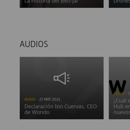
La historia del Beti-Jai
Drone
AUDIOS
AUDIO
· 
AUDIO
· 27 MAY 2021
¿Cuál e
Declaración Ion Cuervas, CEO
Hub en
de Wondo
nuevos