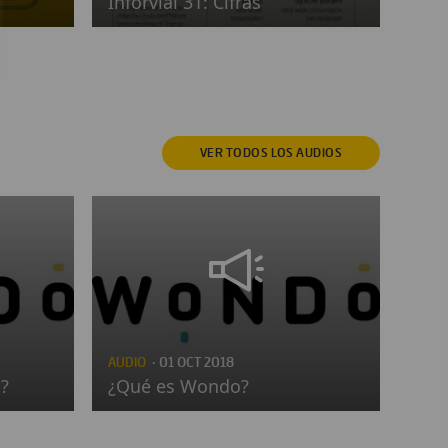
Inforvial 31: Cifras
VER TODOS
LOS AUDIOS
AUDIO
· 01 OCT 2018
?
¿Qué es Wondo?