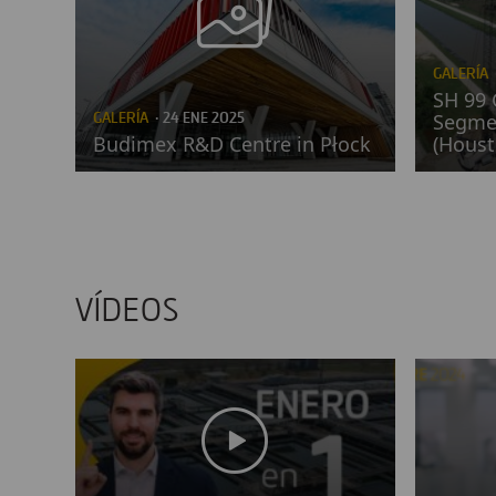
GALERÍA
SH 99 
GALERÍA
· 24 ENE 2025
Segmen
Budimex R&D Centre in Płock
(Houst
VÍDEOS