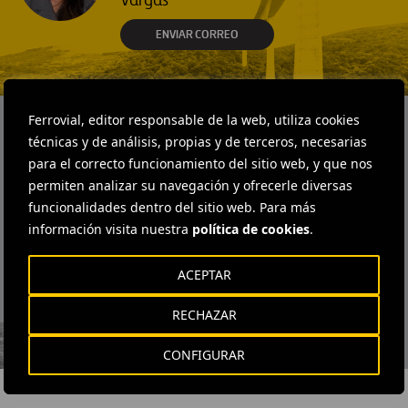
Vargas
ENVIAR CORREO
Ferrovial, editor responsable de la web, utiliza cookies
técnicas y de análisis, propias y de terceros, necesarias
SUSCRÍBETE A NUESTRA
para el correcto funcionamiento del sitio web, y que nos
NEWSLETTER
permiten analizar su navegación y ofrecerle diversas
funcionalidades dentro del sitio web. Para más
información visita nuestra
política de cookies
.
ACEPTAR
He leído y acepto la
Política de Privacidad
RECHAZAR
CONFIGURAR