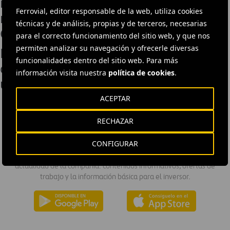
rehabilitación y ampliación de la
Ferrovial, editor responsable de la web, utiliza cookies
mayor planta potabilizadora de
técnicas y de análisis, propias y de terceros, necesarias
Cataluña
para el correcto funcionamiento del sitio web, y que nos
permiten analizar su navegación y ofrecerle diversas
Ferrovial logra su mayor contrato de
funcionalidades dentro del sitio web. Para más
construcción en el Reino Unido con
información visita nuestra
política de cookies
.
un proyecto de alta velocidad
ACEPTAR
RECHAZAR
DESCÁRGATE NUESTRA APP
CONFIGURAR
La aplicación de Ferrovial proporciona acceso inmediato a toda la
actualidad de la compañía: contenidos informativos, ofertas de
trabajo y la información básica para el inversor.