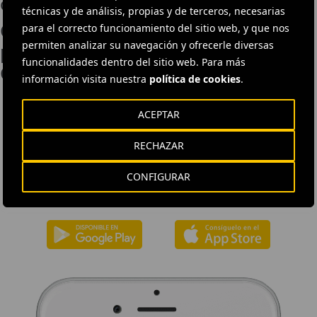
obras en el País Vasco
técnicas y de análisis, propias y de terceros, necesarias
Cadagua construirá la EDARI del
para el correcto funcionamiento del sitio web, y que nos
permiten analizar su navegación y ofrecerle diversas
polígono industrial de Granadilla,
funcionalidades dentro del sitio web. Para más
Canarias
información visita nuestra
política de cookies
.
ACEPTAR
DESCÁRGATE NUESTRA APP
RECHAZAR
La aplicación de Ferrovial proporciona acceso inmediato a toda la
CONFIGURAR
actualidad de la compañía: contenidos informativos, ofertas de
trabajo y la información básica para el inversor.