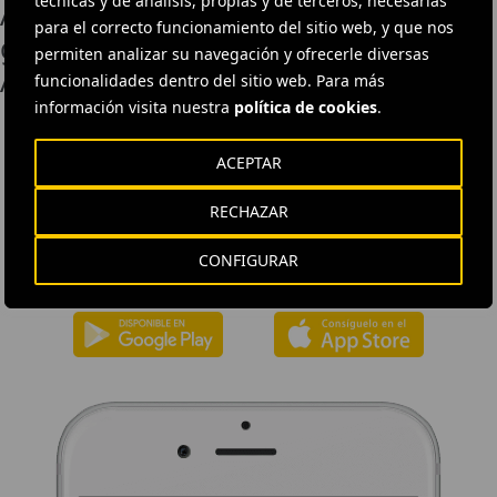
técnicas y de análisis, propias y de terceros, necesarias
Artur Popko, nombrado director
para el correcto funcionamiento del sitio web, y que nos
general y presidente del Comité de
permiten analizar su navegación y ofrecerle diversas
Administración de Budimex
funcionalidades dentro del sitio web. Para más
información visita nuestra
política de cookies
.
ACEPTAR
DESCÁRGATE NUESTRA APP
RECHAZAR
La aplicación de Ferrovial proporciona acceso inmediato a toda la
actualidad de la compañía: contenidos informativos, ofertas de
CONFIGURAR
trabajo y la información básica para el inversor.