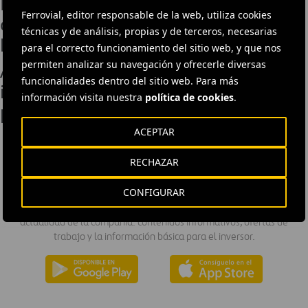
Ferrovial Agroman inaugura una
Ferrovial, editor responsable de la web, utiliza cookies
circunvalación en Bratislava antes de
técnicas y de análisis, propias y de terceros, necesarias
lo previsto
para el correcto funcionamiento del sitio web, y que nos
permiten analizar su navegación y ofrecerle diversas
Amey Consulting diseña un
funcionalidades dentro del sitio web. Para más
innovador proceso de demolición
información visita nuestra
política de cookies
.
para los pasos elevados de Churchill
ACEPTAR
RECHAZAR
DESCÁRGATE NUESTRA APP
CONFIGURAR
La aplicación de Ferrovial proporciona acceso inmediato a toda la
actualidad de la compañía: contenidos informativos, ofertas de
trabajo y la información básica para el inversor.