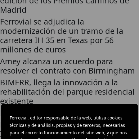
edición de los Premios Caminos de
Madrid
Ferrovial se adjudica la
modernización de un tramo de la
carretera IH 35 en Texas por 56
millones de euros
Amey alcanza un acuerdo para
resolver el contrato con Birmingham
BIMERR, llega la innovación a la
rehabilitación del parque residencial
existente
La historia del Beti-Jai
Ferrovial, editor responsable de la web, utiliza cookies
Budimex moderniza el Museo de
técnicas y de análisis, propias y de terceros, necesarias
Ingeniería Municipal en Cracovia
para el correcto funcionamiento del sitio web, y que nos