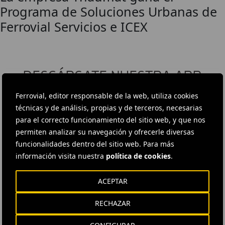
Programa de Soluciones Urbanas de
Ferrovial Servicios e ICEX
DESCÁRGATE NUESTRA APP
Ferrovial, editor responsable de la web, utiliza cookies
La aplicación de Ferrovial proporciona acceso inmediato a toda la
actualidad de la compañía: contenidos informativos, ofertas de
técnicas y de análisis, propias y de terceros, necesarias
trabajo y la información básica para el inversor.
para el correcto funcionamiento del sitio web, y que nos
permiten analizar su navegación y ofrecerle diversas
funcionalidades dentro del sitio web. Para más
información visita nuestra
política de cookies
.
ACEPTAR
RECHAZAR