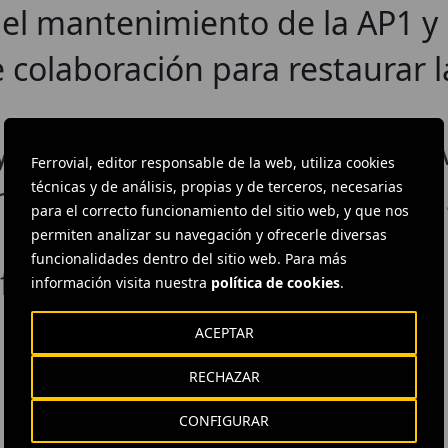
a el mantenimiento de la AP1 y
e colaboración para restaurar
ayor San Bartolomé para la Un
Ferrovial, editor responsable de la web, utiliza cookies
técnicas y de análisis, propias y de terceros, necesarias
 la Jornada de Rehabilitación 
para el correcto funcionamiento del sitio web, y que nos
permiten analizar su navegación y ofrecerle diversas
funcionalidades dentro del sitio web. Para más
facción individual en la nueva 
información visita nuestra
política de cookies
.
ACEPTAR
RECHAZAR
CONFIGURAR