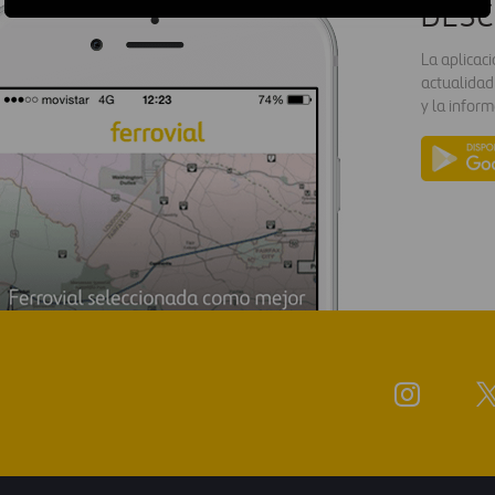
DESC
La aplicac
actualidad
y la inform