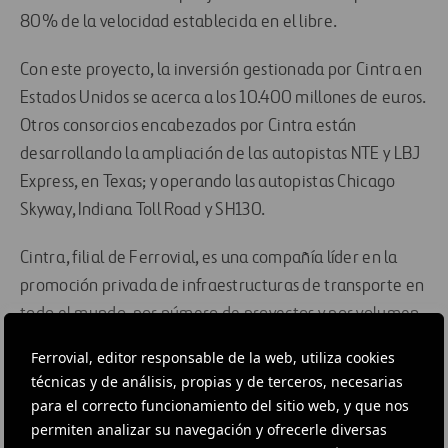
80% de la velocidad establecida en el libre.
Con este proyecto, la inversión gestionada por Cintra en
Estados Unidos se acerca a los 10.400 millones de euros.
Otros consorcios encabezados por Cintra están
desarrollando la ampliación de las autopistas NTE y LBJ
Express, en Texas; y operando las autopistas Chicago
Skyway, Indiana Toll Road y SH130.
Cintra, filial de Ferrovial, es una compañía líder en la
promoción privada de infraestructuras de transporte en
todo el mundo, por número de proyectos y por volumen
de inversión. Actualmente gestiona 2.150 kilómetros de
Ferrovial, editor responsable de la web, utiliza cookies
autopista, repartidos en 26 concesiones en Canadá,
técnicas y de análisis, propias y de terceros, necesarias
Estados Unidos y Europa. Cintra es el mayor accionista
para el correcto funcionamiento del sitio web, y que nos
de la concesionaria de la autopista 407 ETR, en Ontario,
permiten analizar su navegación y ofrecerle diversas