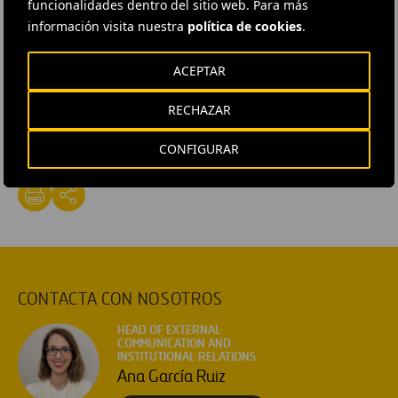
funcionalidades dentro del sitio web. Para más
Canadá, con una participación del 43,23%.
información visita nuestra
política de cookies
.
#
Autopistas
#
Construcción
#
Accionistas e inversores
ACEPTAR
#
Concesiones
#
Diseño e ingeniería
#
Mantenimiento
RECHAZAR
#
Obras
#
Proyectos
#
Estados Unidos
#
Carolina del Norte
#
Cintra
#
Ferrovial Construcción
CONFIGURAR
CONTACTA CON NOSOTROS
HEAD OF EXTERNAL
COMMUNICATION AND
INSTITUTIONAL RELATIONS
Ana García Ruiz