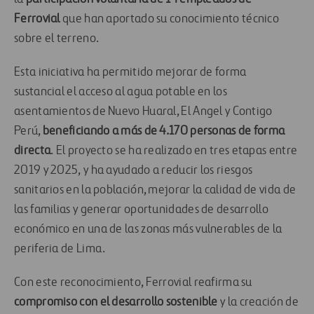
Ferrovial
que
han aportado su conocimiento técnico
sobre el terreno
.
Esta iniciativa
ha
permitido
mejorar de forma
sustancial
el
acceso
al
agua potable
en los
asentamientos de Nuevo Huaral, El Angel y Contigo
Perú
,
beneficiando
a más de
4.170
personas
de forma
directa
.
El proyecto
se ha realizado en tres etapas entre
2019 y 2025
,
y ha
ayudado a
reducir los
riesgos
sanitarios
en la población
, mejorar
la calidad de vida
de
las familias y generar oportunidades de desarrollo
económico en una de las zonas más vulnerables de la
periferia de Lima.
Con este reconocimiento, Ferrovial reafirma su
compromiso con el desarrollo sostenible
y la creación de