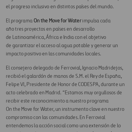
el
progreso
inclusivo en distintos países del mundo.
El
programa
On
the
Move
for
Water
impulsa
cada
año
tres proyectos en países
en
desarrollo
de
Latinoamérica
, África
e India
con el objetivo
de
garantizar
el
acceso a
l
agua potable
y generar un
impacto positivo en las comunidades locales.
El consejero delegado de Ferrovial, Ignacio Madridejos,
recibió el galardón de manos de S.M.
e
l Rey de España,
Felipe VI,
Presidente
de Honor de CODESPA,
durante un
acto celebrado en Madrid.
“Estamos muy orgullosos de
recibir este reconocimiento a nuestro programa
On
the
Move
for
Water
, un instrumento clave en nuestro
compromiso con las comunidades. En Ferrovial
entendemos la acción social como una extensión de lo