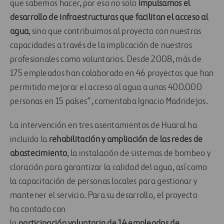
que sabemos hacer, por eso no solo
impulsamos el
desarrollo de infraestructuras que facilitan el acceso al
agua
, sino que contribuimos al proyecto con nuestras
capacidades
a través de
la implicación
de
nuestros
profesionales
como voluntarios.
Desde 2008, más de
175 empleados han
colaborado
en 46
proyectos que han
permitido mejorar el acceso al agua
a unas
400.000
personas
en 15 países
”, comentaba Ignacio Madridejos.
La intervención
en
tres asentamientos de
Huaral
ha
incluido la
rehabilitación y ampliación de las redes de
abastecimiento
, la instalación de sistemas de bombeo y
cloración para garantizar la calidad del agua, así como
la capacitación de personas locales para
gestionar
y
manten
er
el servicio.
Para su desarrollo,
el proyecto
ha
contado con
la
participación
voluntaria
de
14
empleados de