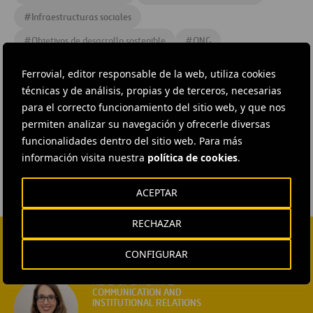
#
Infraestructuras sociales
#
Objetivos de desarrollo sostenible
#
ONG
#
Programas sociales
#
Proyectos sociales
Ferrovial, editor responsable de la web, utiliza cookies
#
Responsabilidad social corporativa
#
Solidaridad
técnicas y de análisis, propias y de terceros, necesarias
para el correcto funcionamiento del sitio web, y que nos
#
Valor Social
#
Voluntariado
#
Perú
#
Lima
permiten analizar su navegación y ofrecerle diversas
#
Ferrovial
funcionalidades dentro del sitio web. Para más
información visita nuestra
política de cookies
.
ACEPTAR
RECHAZAR
CONFIGURAR
CONTACTA CON NOSOTROS
HEAD OF EXTERNAL
COMMUNICATION AND
INSTITUTIONAL RELATIONS