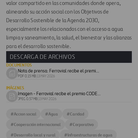
valor compartido en las comunidades donde opera,
alineando su acción social con los Objetivos de
Desarrollo Sostenible de la Agenda 2030,
especialmente los relacionados con el acceso a agua
limpia y saneamiento, la salud
, el
bienestar y las alianzas
para el desarrollo
sostenible
.
DESCARGA DE ARCHIVOS
DOCUMENTOS
Nota de prensa: Ferrovial recibe el premio CODESPA
Download
PDF 0.15 MB
|
13 MAY 2026
document
IMÁGENES
Imagen - Ferrovial recibe el premio CODESPA
Download
JPEG 0.57 MB
|
13 MAY 2026
image
#
Accion social
#
Agua
#
Caridad
#
Cooperación internacional
#
Corporativo
#
Desarrollo local y rural
#
Infraestructuras de agua