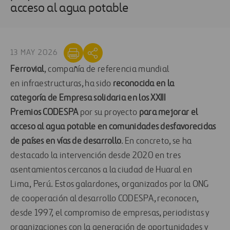
acceso al agua potable
13 MAY 2026
Ferrovial
,
compañía de referencia mundial
en
infraestructuras
, ha sido
reconocida
en la
categoría
de
Empresa solidaria
en los
XXIII
Premios
CODESPA
por su proyecto
para mejorar el
acceso al agua
potable en comunidades desfavorecidas
de países en vías de desarrollo
. En concreto, se ha
destacado la intervención desde 2020
en tres
asentamientos
cercanos a la ciudad de
Huaral en
Lima
,
Perú
.
Estos galardones
,
organiza
dos
por
la ONG
de cooperación al desarrollo CODESPA, reconocen
,
desde 1997,
el compromiso de empresas, periodistas y
organizaciones con la generación de oportunidades y