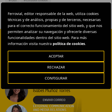
#
Gas
#
Estados Unidos
Ferrovial, editor responsable de la web, utiliza cookies
técnicas y de análisis, propias y de terceros, necesarias
para el correcto funcionamiento del sitio web, y que nos
permiten analizar su navegación y ofrecerle diversas
funcionalidades dentro del sitio web. Para más
CONTACTA CON NOSOTROS
información visita nuestra
política de cookies
.
HEAD OF EXTERNAL
ACEPTAR
COMMUNICATION AND
INSTITUTIONAL RELATIONS
Ana García Ruiz
RECHAZAR
ENVIAR CORREO
CONFIGURAR
EXTERNAL COMMUNICATION
AND MEDIA RELATIONS
Isabel Muñoz Torres
ENVIAR CORREO
EXTERNAL COMMUNICATION
AND MEDIA RELATIONS