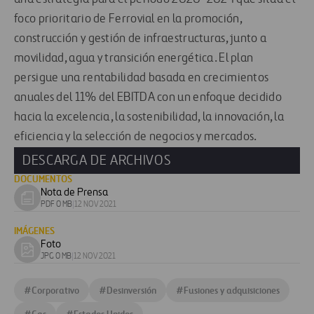
foco prioritario de Ferrovial en la promoción,
construcción y gestión de infraestructuras, junto a
movilidad, agua y transición energética. El plan
persigue una rentabilidad basada en crecimientos
anuales del 11% del EBITDA con un enfoque decidido
hacia la excelencia, la sostenibilidad, la innovación, la
eficiencia y la selección de negocios y mercados.
DESCARGA DE ARCHIVOS
DOCUMENTOS
Nota de Prensa
Download
PDF 0 MB
|
12 NOV 2021
document
IMÁGENES
Foto
Download
JPG 0 MB
|
12 NOV 2021
image
#
Corporativo
#
Desinversión
#
Fusiones y adquisiciones