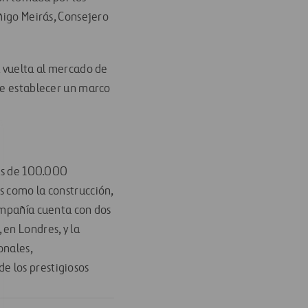
ñigo Meirás, Consejero
a vuelta al mercado de
nde establecer un marco
más de 100.000
s como la construcción,
compañía cuenta con dos
en Londres, y la
onales,
e los prestigiosos