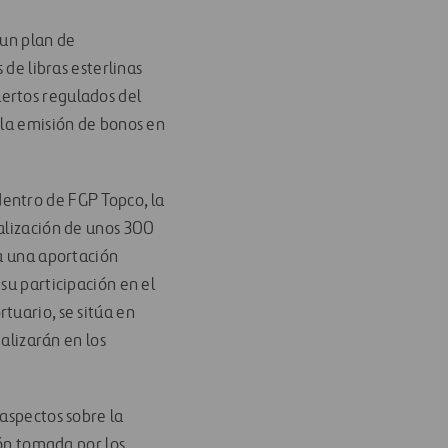
 un plan de
de libras esterlinas
uertos regulados del
 la emisión de bonos en
entro de FGP Topco, la
talización de unos 300
 a una aportación
su participación en el
tuario, se sitúa en
ealizarán en los
 aspectos sobre la
ión tomada por los