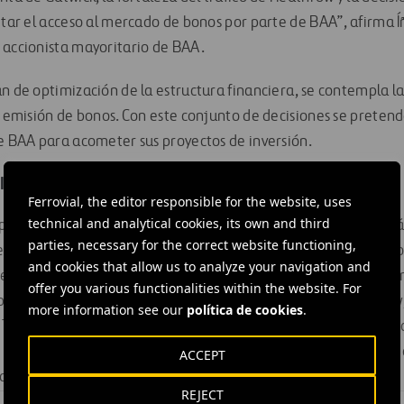
itar el acceso al mercado de bonos por parte de BAA”, afirma Í
 accionista mayoritario de BAA.
an de optimización de la estructura financiera, se contempla l
la emisión de bonos. Con este conjunto de decisiones se prete
de BAA para acometer sus proyectos de inversión.
IAL
Ferrovial, the editor responsible for the website, uses
technical and analytical cookies, its own and third
s principales grupos de infraestructuras internacionales, con 
parties, necessary for the correct website functioning,
n 49 países y actividad en sectores diversos y complementario
and cookies that allow us to analyze your navigation and
ento de aeropuertos y autopistas y los servicios urbanos. La 
offer you various functionalities within the website. For
 privados de transporte del mundo: el aeropuerto de Heathrow, 
more information see our
política de cookies
.
Toronto. Más del 60% de las ventas de Ferrovial son internaci
íses OCDE. La compañía, que cotiza en Madrid, forma parte d
ACCEPT
ainibility Index y FTSE4Good.
REJECT