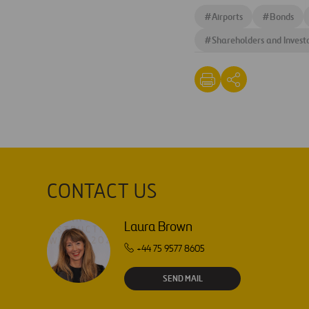
#
Airports
#
Bonds
#
Shareholders and Invest
CONTACT US
Laura Brown
+44 75 9577 8605
SEND MAIL