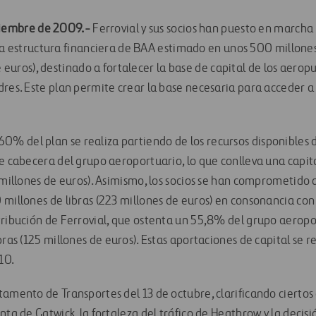
viembre de 2009.-
Ferrovial y sus socios han puesto en marcha
a estructura financiera de BAA estimado en unos 500 millones 
e euros), destinado a fortalecer la base de capital de los aerop
dres. Este plan permite crear la base necesaria para acceder a
 del plan se realiza partiendo de los recursos disponibles d
de cabecera del grupo aeroportuario, lo que conlleva una capi
4 millones de euros). Asimismo, los socios se han comprometido
millones de libras (223 millones de euros) en consonancia con 
tribución de Ferrovial, que ostenta un 55,8% del grupo aeropor
bras (125 millones de euros). Estas aportaciones de capital se r
10.
tamento de Transportes del 13 de octubre, clarificando ciertos
nta de Gatwick, la fortaleza del tráfico de Heathrow y la decis