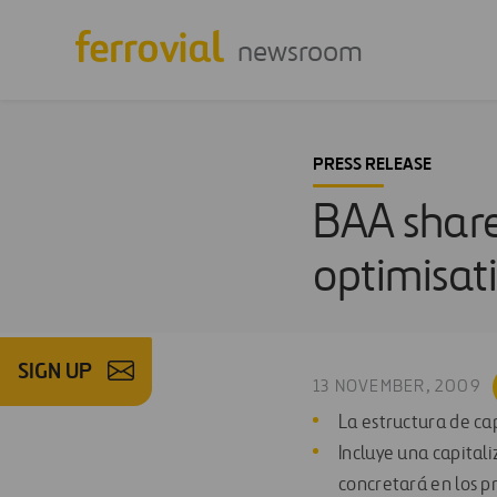
newsroom
PRESS RELEASE
BAA share
optimisat
SIGN UP
13 NOVEMBER, 2009
La estructura de cap
Incluye una capitali
concretará en los 