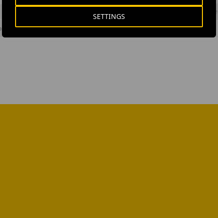
#
Business strategy
#
Company structure
#
Corporate
#
Infrast
SETTINGS
ors
#
United Kingdom
#
Ferrovial Airports