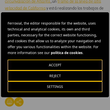
circunvalación de Atlanta
, un
tramo de la línea de alta
velocidad de California
y está realizando los trabajos de
ingeniería y diseño previos de la línea de alta velocidad
de Texas. En este estado, Ferrovial logró en 2015 su
Ferrovial, the editor responsible for the website, uses
technical and analytical cookies, its own and third
primer contrato de agua en Estados Unidos, a través de
parties, necessary for the correct website functioning,
Cadagua y Webber: la remodelación de una planta de
and cookies that allow us to analyze your navigation and
tratamiento de aguas residuales en Trophy Club, en el
offer you various functionalities within the website. For
área metropolitana de Dallas-Fort Worth.
more information see our
política de cookies
.
#
Building
#
Business strategy
#
Infrastructures
ACCEPT
#
Mergers and acquisitions
#
Urban mobility
#
Water
REJECT
#
Water treatment plant
#
United States
#
Texas
SETTINGS
#
Ferrovial Construction
#
Webber