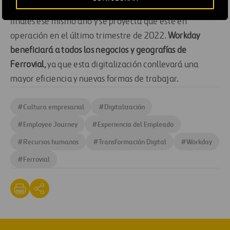
los distintos negocios y países, se empezó a testear a
finales ese mismo año y se proyecta que esté en
operación en el último trimestre de 2022.
Workday
beneficiará a todos los negocios y geografías de
Ferrovial
, ya que esta digitalización conllevará una
mayor eficiencia y nuevas formas de trabajar.
#
Cultura empresarial
#
Digitalización
#
Employee Journey
#
Experiencia del Empleado
#
Recursos humanos
#
Transformación Digital
#
Workday
#
Ferrovial