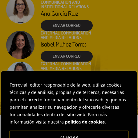
COMMUNICATION AND
INSTITUTIONAL RELATIONS
Ana García Ruiz
ENVIAR CORREO
EXTERNAL COMMUNICATION
AND MEDIA RELATIONS
Isabel Muñoz Torres
ENVIAR CORREO
EXTERNAL COMMUNICATION
AND MEDIA RELATIONS
Fátima Gracia De
Vargas
Ferrovial, editor responsable de la web, utiliza cookies
técnicas y de análisis, propias y de terceros, necesarias
ENVIAR CORREO
para el correcto funcionamiento del sitio web, y que nos
permiten analizar su navegación y ofrecerle diversas
funcionalidades dentro del sitio web. Para más
información visita nuestra
política de cookies
.
ACEPTAR