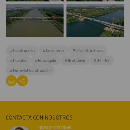
Cruce
Cruce
del
del
Danubio
Danubio
Cruce
Cruce
del
del
#
Construcción
#
Carreteras
#
Infraestructuras
Danubio
Danubio
#
Puentes
#
Eslovaquia
#
Bratislava
#
D4 - R7
#
Ferrovial Construcción
CONTACTA CON NOSOTROS
HEAD OF EXTERNAL