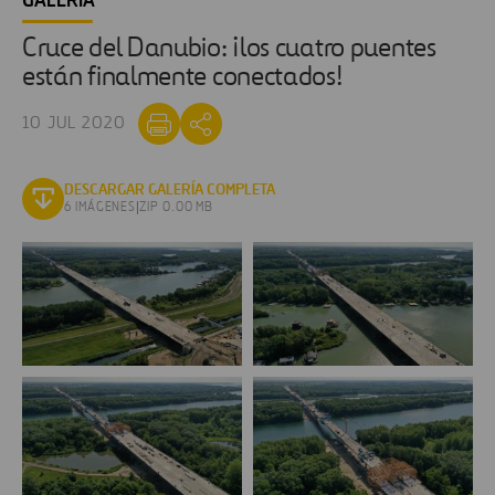
GALERÍA
Cruce del Danubio: ¡los cuatro puentes
están finalmente conectados!
10 JUL 2020
DESCARGAR GALERÍA COMPLETA
6 IMÁGENES
|
ZIP 0.00 MB
Cruce
Cruce
del
del
Danubio
Danubio