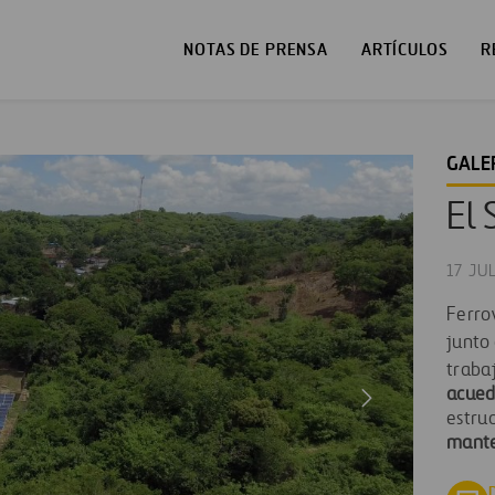
NOTAS DE PRENSA
ARTÍCULOS
R
GALE
El 
17 JU
Ferrov
junto
traba
acued
estruc
mante