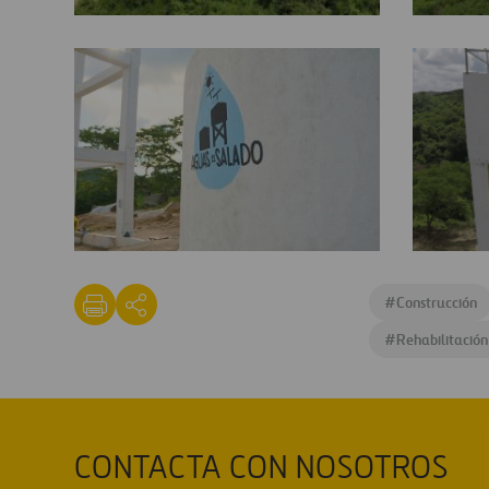
El
El
Salado
Salado
1
2
El
el-
Salado
salado-
#
Construcción
5
07
#
Rehabilitación
CONTACTA CON NOSOTROS