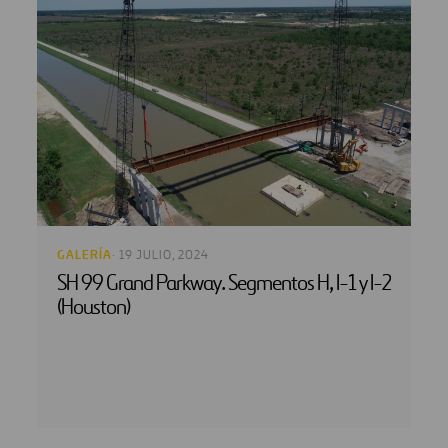
GALERÍA
· 19 JULIO, 2024
SH 99 Grand Parkway. Segmentos H, I-1 y I-2
(Houston)