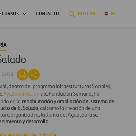
ECURSOS
CONTACTO
BUSCAR
ES
RÍA
Salado
L 2018
ial, dentro del programa Infraestructuras Sociales,
 a
Ayuda en Acción
y la Fundación Semana, ha
jado en la
rehabilitación y ampliación del sistema de
ucto de El Salado
, así como la creación de una
tura organizativa, la Junta del Agua, para su
nimiento y desarrollo
.
DESCARGAR GALERÍA COMPLETA