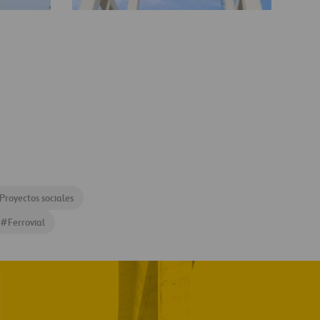
El
Salado
4
Proyectos sociales
#
Ferrovial