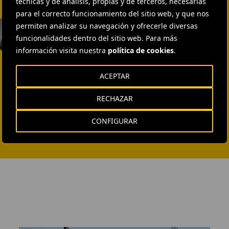
técnicas y de análisis, propias y de terceros, necesarias
para el correcto funcionamiento del sitio web, y que nos
EXTERNAL COMMUNICATION
AND MEDIA RELATIONS
permiten analizar su navegación y ofrecerle diversas
Isabel Muñoz Torres
funcionalidades dentro del sitio web. Para más
información visita nuestra
política de cookies
.
ENVIAR CORREO
ACEPTAR
RECHAZAR
CONFIGURAR