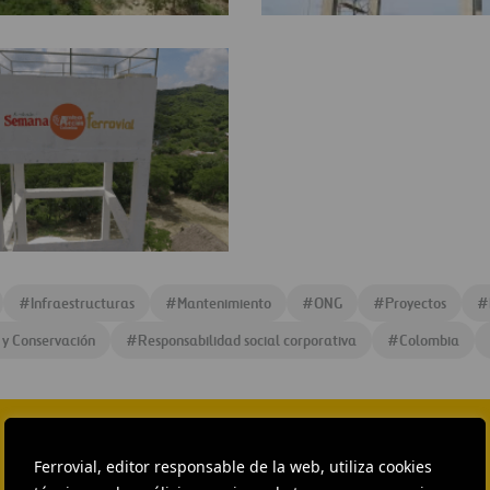
El
Salado
3
#
Infraestructuras
#
Mantenimiento
#
ONG
#
Proyectos
#
 y Conservación
#
Responsabilidad social corporativa
#
Colombia
Ferrovial, editor responsable de la web, utiliza cookies