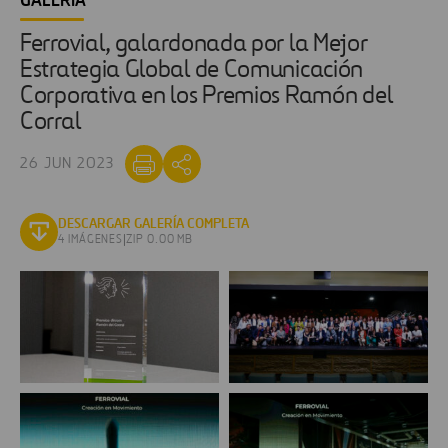
GALERÍA
Ferrovial, galardonada por la Mejor
Estrategia Global de Comunicación
Corporativa en los Premios Ramón del
Corral
26 JUN 2023
DESCARGAR GALERÍA COMPLETA
4 IMÁGENES
|
ZIP 0.00 MB
MicrosoftTeams-
Foto
image
familia
(27)
Premios