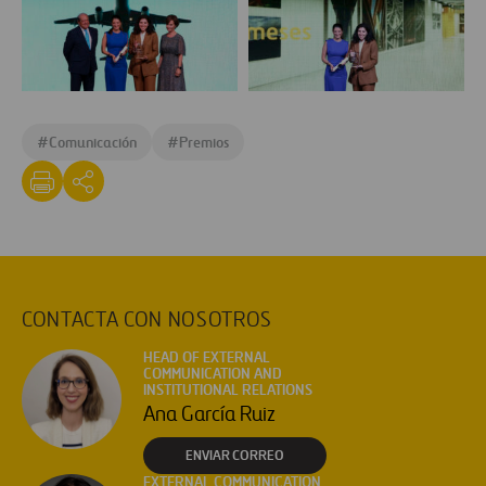
Dircom
2023
Premios
Premios
DIRCOM
DIRCOM
#
Comunicación
#
Premios
2023
2023_210
(1)
CONTACTA CON NOSOTROS
HEAD OF EXTERNAL
COMMUNICATION AND
INSTITUTIONAL RELATIONS
Ana García Ruiz
ENVIAR CORREO
EXTERNAL COMMUNICATION