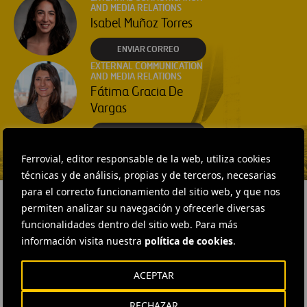
AND MEDIA RELATIONS
Isabel Muñoz Torres
ENVIAR CORREO
EXTERNAL COMMUNICATION
AND MEDIA RELATIONS
Fátima Gracia De
Vargas
ENVIAR CORREO
Ferrovial, editor responsable de la web, utiliza cookies
técnicas y de análisis, propias y de terceros, necesarias
para el correcto funcionamiento del sitio web, y que nos
permiten analizar su navegación y ofrecerle diversas
funcionalidades dentro del sitio web. Para más
información visita nuestra
política de cookies
.
RELACIONADOS
ACEPTAR
RECHAZAR