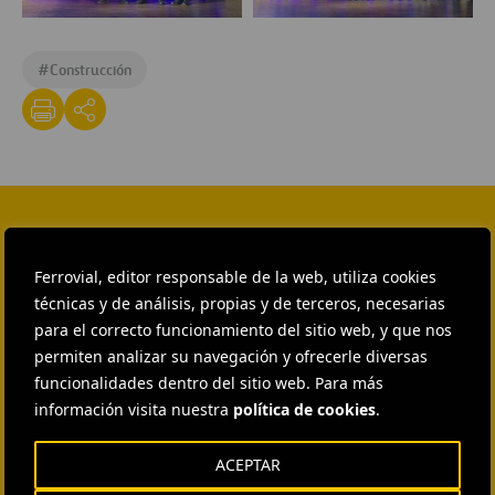
compras
Premio
Entrega
Accesit
premios
#
Construcción
Integración
AERCE
de
equipo
proveedores
compras
en
la
cadena
de
CONTACTA CON NOSOTROS
valor
Ferrovial, editor responsable de la web, utiliza cookies
HEAD OF EXTERNAL
técnicas y de análisis, propias y de terceros, necesarias
COMMUNICATION AND
INSTITUTIONAL RELATIONS
para el correcto funcionamiento del sitio web, y que nos
Ana García Ruiz
permiten analizar su navegación y ofrecerle diversas
funcionalidades dentro del sitio web. Para más
ENVIAR CORREO
información visita nuestra
política de cookies
.
EXTERNAL COMMUNICATION
AND MEDIA RELATIONS
Isabel Muñoz Torres
ACEPTAR