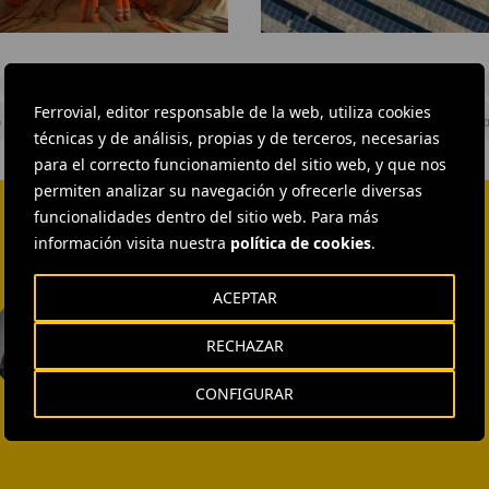
26
July
Planta
2013.
solar
#
Autopistas
#
Construcción
#
Energía
#
Diseño e ingeniería
fotovoltaica
Ferrovial, editor responsable de la web, utiliza cookies
El
o
#
Obras viarias
#
Proyectos
#
Puentes
#
Tuneles
#
Ferro
técnicas y de análisis, propias y de terceros, necesarias
Berrocal
para el correcto funcionamiento del sitio web, y que nos
Solar
permiten analizar su navegación y ofrecerle diversas
PV.
funcionalidades dentro del sitio web. Para más
Sevilla,
información visita nuestra
política de cookies
.
España
ACEPTAR
EXTERNAL COMMUNICATION
AND MEDIA RELATIONS
Isabel Muñoz Torres
RECHAZAR
ENVIAR CORREO
CONFIGURAR