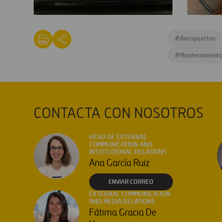
ser-
James
pic-
O
#
Aeropuertos
maintenance_and_cleaning-
Jenkins
004-
#
Mantenimient
guggenheim_museum_low
CONTACTA CON NOSOTROS
HEAD OF EXTERNAL
COMMUNICATION AND
INSTITUTIONAL RELATIONS
Ana García Ruiz
ENVIAR CORREO
EXTERNAL COMMUNICATION
AND MEDIA RELATIONS
Fátima Gracia De