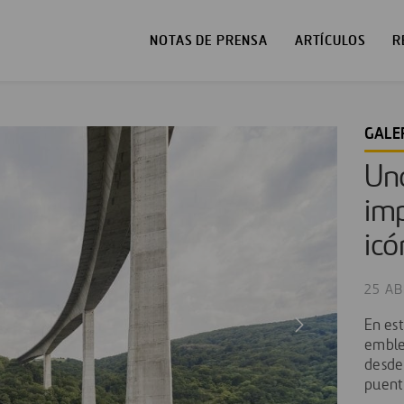
NOTAS DE PRENSA
ARTÍCULOS
R
GALE
Una
imp
icó
25 AB
En es
emble
desde
puent