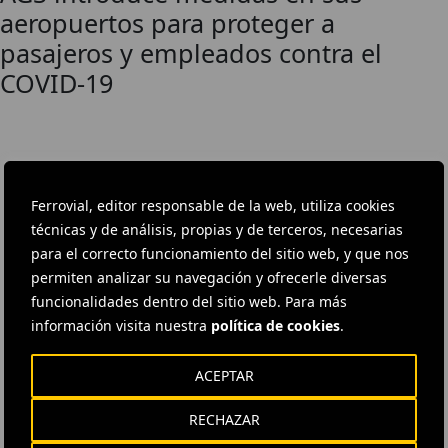
aeropuertos para proteger a
pasajeros y empleados contra el
COVID-19
DESCÁRGATE NUESTRA APP
Ferrovial, editor responsable de la web, utiliza cookies
La aplicación de Ferrovial proporciona acceso inmediato a toda la
técnicas y de análisis, propias y de terceros, necesarias
actualidad de la compañía: contenidos informativos, ofertas de
para el correcto funcionamiento del sitio web, y que nos
trabajo y la información básica para el inversor.
permiten analizar su navegación y ofrecerle diversas
funcionalidades dentro del sitio web. Para más
información visita nuestra
política de cookies
.
ACEPTAR
RECHAZAR