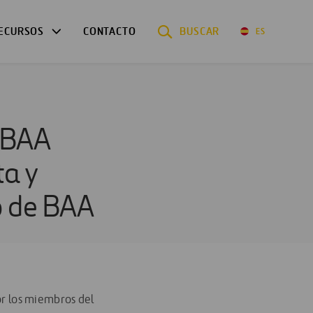
ECURSOS
CONTACTO
BUSCAR
ES
y BAA
ta y
o de BAA
or los miembros del