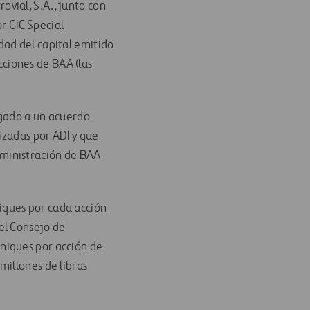
ovial, S.A., junto con
r GIC Special
idad del capital emitido
cciones de BAA (las
egado a un acuerdo
izadas por ADI y que
ministración de BAA
iques por cada acción
el Consejo de
niques por acción de
millones de libras