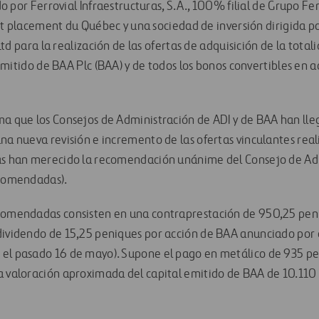
 por Ferrovial Infraestructuras, S.A., 100% filial de Grupo Ferr
t placement du Québec y una sociedad de inversión dirigida po
td para la realización de las ofertas de adquisición de la total
mitido de BAA Plc (BAA) y de todos los bonos convertibles en a
ma que los Consejos de Administración de ADI y de BAA han ll
na nueva revisión e incremento de las ofertas vinculantes real
das han merecido la recomendación unánime del Consejo de Ad
ecomendadas).
ecomendadas consisten en una contraprestación de 950,25 pen
dividendo de 15,25 peniques por acción de BAA anunciado por 
 el pasado 16 de mayo). Supone el pago en metálico de 935 pe
a valoración aproximada del capital emitido de BAA de 10.110 