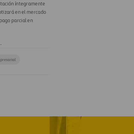
estación íntegramente
otizará en el mercado
pago parcial en
.
presarial