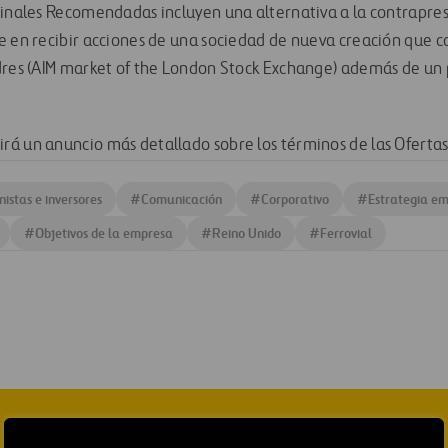
Finales Recomendadas incluyen una alternativa a la contrapr
e en recibir acciones de una sociedad de nueva creación que c
dres (AIM market of the London Stock Exchange) además de un 
á un anuncio más detallado sobre los términos de las Ofertas
nistas e inversores
#
Comunicación
#
Corporativo
#
Estrategia em
#
Objetivos de la empresa
#
Reino Unido
#
Ferrovial