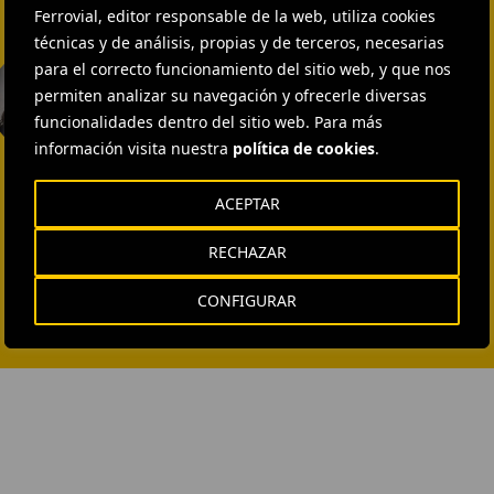
Ferrovial, editor responsable de la web, utiliza cookies
técnicas y de análisis, propias y de terceros, necesarias
EXTERNAL COMMUNICATION
para el correcto funcionamiento del sitio web, y que nos
AND MEDIA RELATIONS
permiten analizar su navegación y ofrecerle diversas
Isabel Muñoz Torres
funcionalidades dentro del sitio web. Para más
ENVIAR CORREO
información visita nuestra
política de cookies
.
ACEPTAR
RECHAZAR
CONFIGURAR