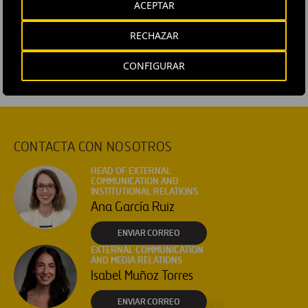
#
Corporativo
#
Estrategia empresarial
#
Gestión
ACEPTAR
#
Innovación
#
Telecomunicaciones
#
Ferrovial
RECHAZAR
CONFIGURAR
CONTACTA CON NOSOTROS
HEAD OF EXTERNAL
COMMUNICATION AND
INSTITUTIONAL RELATIONS
Ana García Ruiz
ENVIAR CORREO
EXTERNAL COMMUNICATION
AND MEDIA RELATIONS
Isabel Muñoz Torres
ENVIAR CORREO