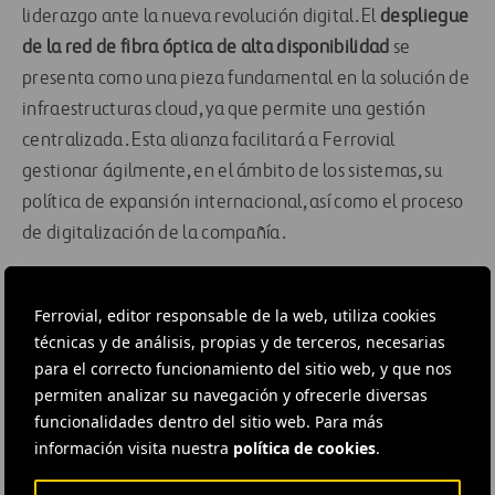
liderazgo ante la nueva revolución digital. El
despliegue
de la red de fibra óptica de alta disponibilidad
se
presenta como una pieza fundamental en la solución de
infraestructuras cloud, ya que permite una gestión
centralizada. Esta alianza facilitará a Ferrovial
gestionar ágilmente, en el ámbito de los sistemas, su
política de expansión internacional, así como el proceso
de digitalización de la compañía.
Ferrovial se consolida así como una empresa pionera y
Ferrovial, editor responsable de la web, utiliza cookies
referencia en la transformación digital de su actividad y
técnicas y de análisis, propias y de terceros, necesarias
de sus empleados dentro del sector de infraestructuras y
para el correcto funcionamiento del sitio web, y que nos
servicios. La compañía ha creado un
“Digital Hub”
con el
permiten analizar su navegación y ofrecerle diversas
objetivo de aprovechar oportunidades derivadas de la
funcionalidades dentro del sitio web. Para más
digitalización de la sociedad.
información visita nuestra
política de cookies
.