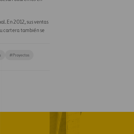
al. En 2012, sus ventas
su cartera también se
s
#
Proyectos