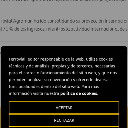
errovial Agroman ha ido consolidando su proyección internacion
l 70% de los ingresos, mientras la actividad internacional de 
ucción
#
Carreteras
#
Contratos
#
Diseño e ingeniería
#
Obra
Ferrovial, editor responsable de la web, utiliza cookies
técnicas y de análisis, propias y de terceros, necesarias
para el correcto funcionamiento del sitio web, y que nos
permiten analizar su navegación y ofrecerle diversas
funcionalidades dentro del sitio web. Para más
información visita nuestra
política de cookies
.
ACEPTAR
RECHAZAR