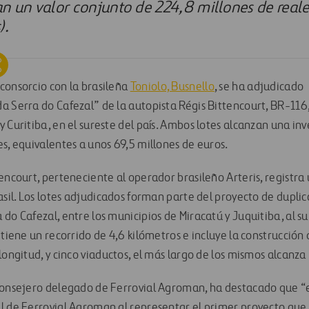
n un valor conjunto de 224,8 millones de reale
).
consorcio con la brasileña
Toniolo, Busnello
, se ha adjudicado l
a Serra do Cafezal” de la autopista Régis Bittencourt, BR-116
 Curitiba, en el sureste del país. Ambos lotes alcanzan una in
s, equivalentes a unos 69,5 millones de euros.
encourt, perteneciente al operador brasileño Arteris, registra 
asil. Los lotes adjudicados forman parte del proyecto de dupli
do Cafezal, entre los municipios de Miracatú y Juquitiba, al s
tiene un recorrido de 4,6 kilómetros e incluye la construcción 
longitud, y cinco viaductos, el más largo de los mismos alcanza
consejero delegado de Ferrovial Agroman, ha destacado que “e
l de Ferrovial Agroman al representar el primer proyecto que