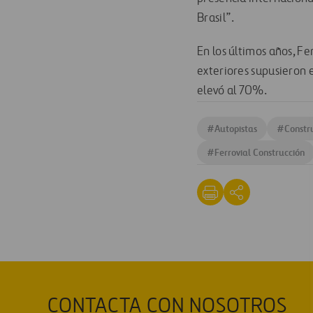
Brasil”.
En los últimos años, F
exteriores supusieron e
elevó al 70%.
#
Autopistas
#
Constr
#
Ferrovial Construcción
CONTACTA CON NOSOTROS