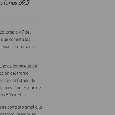
s (unos 69,5
os lotes 6 y 7 del
, que conecta las
versión conjunta de
uno de los niveles de
cación del tramo
ureste del Estado de
de tres túneles, uno de
 los 845 metros.
ste contrato amplía la
 desarrollaremos en