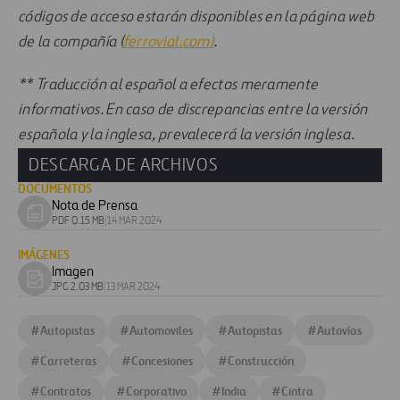
códigos de acceso estarán disponibles en la página web
de la compañía (
ferrovial.com)
.
** Traducción al español a efectos meramente
informativos. En caso de discrepancias entre la versión
española y la inglesa, prevalecerá la versión inglesa.
DESCARGA DE ARCHIVOS
DOCUMENTOS
Nota de Prensa
Download
PDF 0.15 MB
|
14 MAR 2024
document
IMÁGENES
Imagen
Download
JPG 2.03 MB
|
13 MAR 2024
image
#
Autopistas
#
Automoviles
#
Autopistas
#
Autovías
#
Carreteras
#
Concesiones
#
Construcción
#
Contratos
#
Corporativo
#
India
#
Cintra