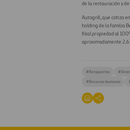
de la restauración y de
Autogrill, que cotiza e
holding de la familia 
filial propiedad al 100
aproximadamente 2.63
#
Aeropuertos
#
Desin
#
Recursos humanos