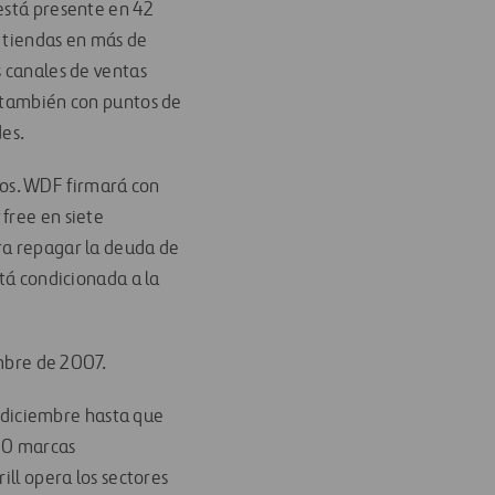
 está presente en 42
0 tiendas en más de
s canales de ventas
a también con puntos de
des.
os. WDF firmará con
free en siete
ra repagar la deuda de
stá condicionada a la
embre de 2007.
de diciembre hasta que
350 marcas
ill opera los sectores