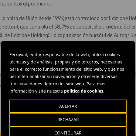
 las ventas al por menor.
n la bolsa de Milán desde 1997, está controlada por Edizione H
Benetton), que controla el 58,7% de su capital a través de Sc
% de Edizione Holding). La capitalización bursátil de Autogrill 
0 millones de euros.
Ferrovial, editor responsable de la web, utiliza cookies
técnicas y de análisis, propias y de terceros, necesarias
para el correcto funcionamiento del sitio web, y que nos
versión
#
Deuda
#
Estrategia empresarial
#
Instalaciones
#
permiten analizar su navegación y ofrecerle diversas
funcionalidades dentro del sitio web. Para más
#
Ferrovial Aeropuertos
información visita nuestra
política de cookies
.
ACEPTAR
RECHAZAR
CONFIGURAR