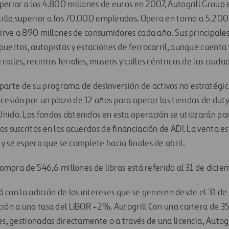
perior a los 4.800 millones de euros en 2007, Autogrill Group
ntilla superior a los 70.000 empleados. Opera en torno a 5.20
 sirve a 890 millones de consumidores cada año. Sus principale
puertos, autopistas y estaciones de ferrocarril, aunque cuent
iales, recintos feriales, museos y calles céntricas de las ciuda
rte de su programa de desinversión de activos no estratégic
esión por un plazo de 12 años para operar las tiendas de duty 
nido. Los fondos obtenidos en esta operación se utilizarán pa
s suscritos en los acuerdos de financiación de ADI. La venta e
y se espera que se complete hacia finales de abril.
 compra de 546,6 millones de libras está referido al 31 de dici
ará con la adición de los intereses que se generen desde el 31 
ción a una tasa del LIBOR +2%. Autogrill Con una cartera de 
es, gestionadas directamente o a través de una licencia, Autogr