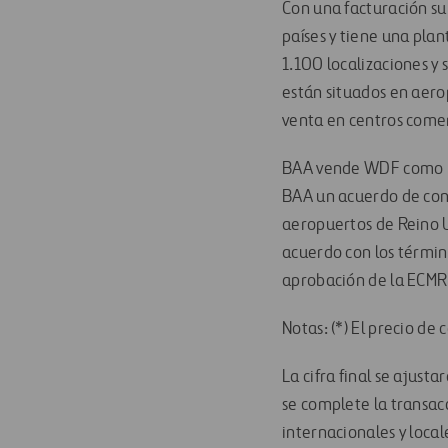
Con una facturación su
países y tiene una pla
1.100 localizaciones y
están situados en aero
venta en centros comerc
BAA vende WDF como pa
BAA un acuerdo de conc
aeropuertos de Reino U
acuerdo con los término
aprobación de la ECMR 
Notas: (*) El precio de
La cifra final se ajust
se complete la transac
internacionales y local