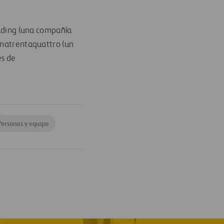
olding (una compañía
hematrentaquattro (un
es de
Personas y equipo