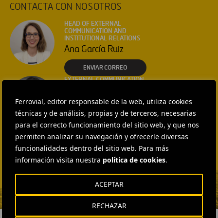
CONTACTA CON NOSOTROS
HEAD OF EXTERNAL
COMMUNICATION AND
INSTITUTIONAL RELATIONS
Ana García Ruiz
ENVIAR CORREO
EXTERNAL COMMUNICATION
AND MEDIA RELATIONS
Isabel Muñoz Torres
Ferrovial, editor responsable de la web, utiliza cookies
técnicas y de análisis, propias y de terceros, necesarias
ENVIAR CORREO
para el correcto funcionamiento del sitio web, y que nos
EXTERNAL COMMUNICATION
AND MEDIA RELATIONS
permiten analizar su navegación y ofrecerle diversas
Fátima Gracia De
funcionalidades dentro del sitio web. Para más
Vargas
información visita nuestra
política de cookies
.
ENVIAR CORREO
ACEPTAR
RECHAZAR