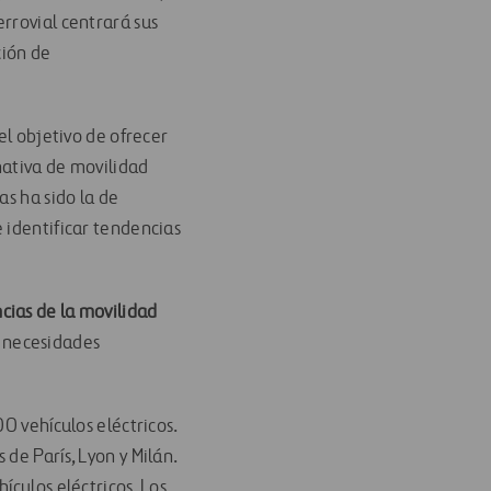
Ferrovial centrará sus
ción de
el objetivo de ofrecer
nativa de movilidad
as ha sido la de
 identificar tendencias
cias de la movilidad
s necesidades
0 vehículos eléctricos.
de París, Lyon y Milán.
ículos eléctricos. Los