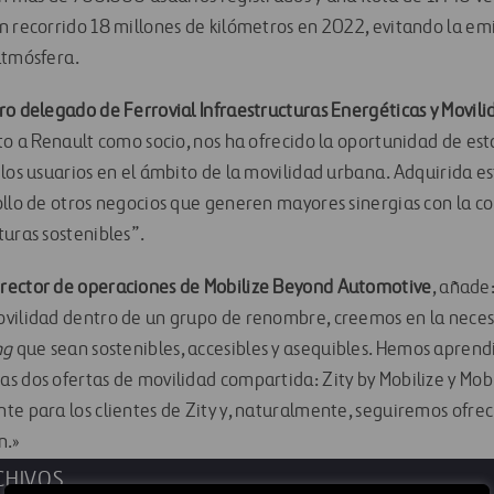
n recorrido 18 millones de kilómetros en 2022, evitando la em
atmósfera.
ro delegado de Ferrovial Infraestructuras Energéticas y Movili
to a Renault como socio, nos ha ofrecido la oportunidad de est
 los usuarios en el ámbito de la movilidad urbana. Adquirida e
ollo de otros negocios que generen mayores sinergias con la c
turas sostenibles”.
rector de operaciones de Mobilize Beyond Automotive
, añade
vilidad dentro de un grupo de renombre, creemos en la neces
ng
que sean sostenibles, accesibles y asequibles. Hemos aprend
s dos ofertas de movilidad compartida: Zity by Mobilize y Mobi
te para los clientes de Zity y, naturalmente, seguiremos ofrec
n.»
CHIVOS