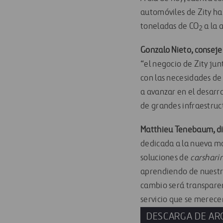
automóviles de Zity ha
toneladas de CO
a la 
2
Gonzalo Nieto, conseje
“el negocio de Zity jun
con las necesidades de
a avanzar en el desarr
de grandes infraestruc
Matthieu Tenebaum, di
dedicada a la nueva mo
soluciones de
carshari
aprendiendo de nuestra
cambio será transparen
servicio que se merece
DESCARGA DE AR