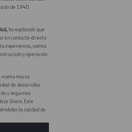
isión de 1.940
dad,
ha explicado que
ar en contacto directo
sta experiencia, vamos
onstrucción y operación
: «como marca
idad de desarrollar
ido y seguimos
lize Share. Este
iéndoles la calidad de