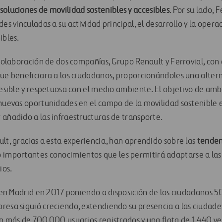
soluciones de movilidad sostenibles y accesibles
. Por su lado, 
des vinculadas a su actividad principal, el desarrollo y la opera
ibles.
 colaboración de dos compañías, Grupo Renault y Ferrovial, con 
que beneficiara a los ciudadanos, proporcionándoles una alter
cesible y respetuosa con el medio ambiente. El objetivo de amb
 nuevas oportunidades en el campo de la movilidad sostenible e
 añadido a las infraestructuras de transporte.
ult, gracias a esta experiencia, han aprendido sobre las
tenden
 importantes conocimientos que les permitirá adaptarse a la
ios.
d en Madrid en 2017 poniendo a disposición de los ciudadanos 50
esa siguió creciendo, extendiendo su presencia a las ciudades 
n más de 700.000 usuarios registrados y una flota de 1.440 veh