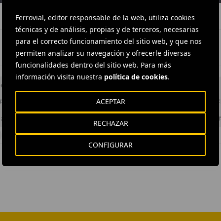
Ferrovial, editor responsable de la web, utiliza cookies
técnicas y de análisis, propias y de terceros, necesarias
para el correcto funcionamiento del sitio web, y que nos
permiten analizar su navegación y ofrecerle diversas
funcionalidades dentro del sitio web. Para más
información visita nuestra
política de cookies
.
les
#
Carsharing
#
Conocimiento y aprendizaje
#
Corporativo
ACEPTAR
#
Lucha contra la contaminacion
#
Medio ambiente
#
Movilidad
#
#
Movilidad urbana
#
Smart city
#
Sostenibilidad
#
España
RECHAZAR
CONFIGURAR