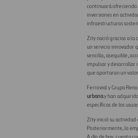
continuará ofreciendo
inversiones en activida
infraestructuras sosten
Zity nació gracias a la
un servicio innovador 
sencilla, asequible, ac
impulsar y desarrollar
que aportaran un valor
Ferrovial y Grupo Rena
urbana
y han adquirido
específicas de los usuar
Zity inició su activida
Posteriormente, la empr
A día de hoy, cuenta co