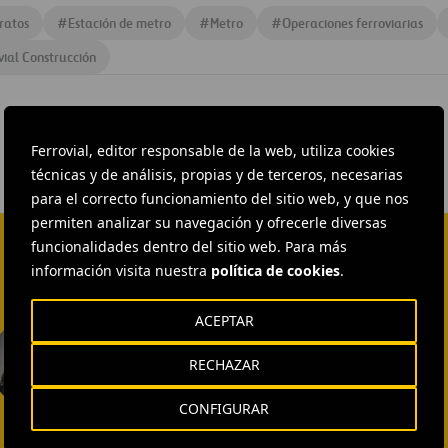
ratos
#
Estación de metro
#
Metro
#
Operaciones ferroviarias
vial Construcción
Ferrovial, editor responsable de la web, utiliza cookies
técnicas y de análisis, propias y de terceros, necesarias
para el correcto funcionamiento del sitio web, y que nos
permiten analizar su navegación y ofrecerle diversas
funcionalidades dentro del sitio web. Para más
información visita nuestra
política de cookies
.
ACEPTAR
EXTERNAL COMMUNICATION
AND MEDIA RELATIONS
Isabel Muñoz Torres
RECHAZAR
ENVIAR CORREO
CONFIGURAR