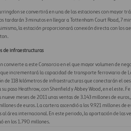
rringdon se convertirá en una de las estaciones con mayor trá
ros tardarán 3 minutos en llegar a Tottenham Court Road, 7 mi
imismo, la estación proporcionará conexión directa con los a
ton.
os de infraestructuras
n convierte a este Consorcio en el que mayor volumen de neg
 que incrementará la capacidad de transporte ferroviario de 
ión de 118 kilómetros de infraestructuras que conectarán el oe
su paso Heathrow, con Shenfield y Abbey Wood, en el este. F
s nueve meses de 2011 unas ventas de 3.143 millones de euros,
millones de euros. La cartera ascendió a los 9.921 millones de
 al área internacional. En este periodo, la aportación de las v
uó en los 1.790 millones.