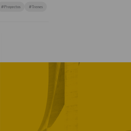
#
Proyectos
#
Trenes