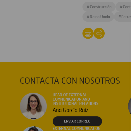
#
Construcción
#
Cont
#
Reino Unido
#
Ferro
CONTACTA CON NOSOTROS
HEAD OF EXTERNAL
COMMUNICATION AND
INSTITUTIONAL RELATIONS
Ana García Ruiz
ENVIAR CORREO
EXTERNAL COMMUNICATION