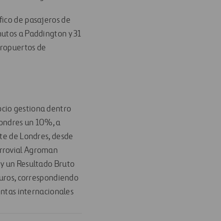
fico de pasajeros de
nutos a Paddington y 31
eropuertos de
ocio gestiona dentro
Londres un 10%, a
ste de Londres, desde
errovial Agroman
 y un Resultado Bruto
 euros, correspondiendo
entas internacionales