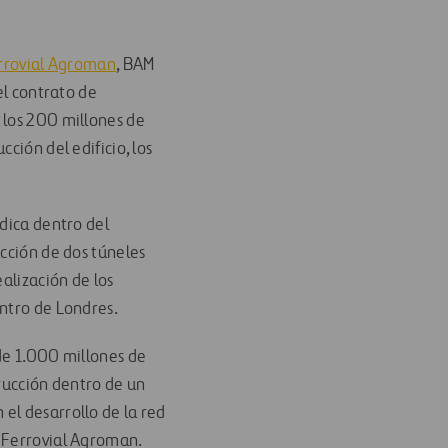
rrovial Agroman
, BAM
el contrato de
 los 200 millones de
ción del edificio, los
udica dentro del
ucción de dos túneles
alización de los
entro de Londres.
 de 1.000 millones de
trucción dentro de un
el desarrollo de la red
e Ferrovial Agroman.