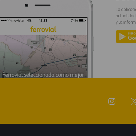
La aplicac
actualidad
y la inform