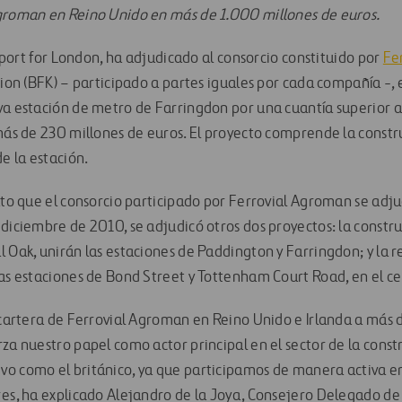
Agroman en Reino Unido en más de 1.000 millones de euros.
ansport for London, ha adjudicado al consorcio constituido por
Fe
tion (BFK) – participado a partes iguales por cada compañía -, 
va estación de metro de Farringdon por una cuantía superior a
más de 230 millones de euros. El proyecto comprende la construc
de la estación.
rato que el consorcio participado por Ferrovial Agroman se adj
 diciembre de 2010, se adjudicó otros dos proyectos: la constr
 Oak, unirán las estaciones de Paddington y Farringdon; y la re
las estaciones de Bond Street y Tottenham Court Road, en el c
a cartera de Ferrovial Agroman en Reino Unido e Irlanda a más
rza nuestro papel como actor principal en el sector de la cons
o como el británico, ya que participamos de manera activa en 
es, ha explicado Alejandro de la Joya, Consejero Delegado d