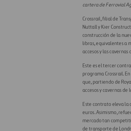
cartera de Ferrovial 
Crossrail, filial de Tr
Nuttall y Kier Construc
construcción de la nue
libras, equivalentes a 
accesos y las cavernas 
Este es el tercer cont
programa Crossrail. En
que, partiendo de Royal
accesos y cavernas de 
Este contrato eleva l
euros. Asimismo, refue
mercado tan competitiv
de transporte de Londr