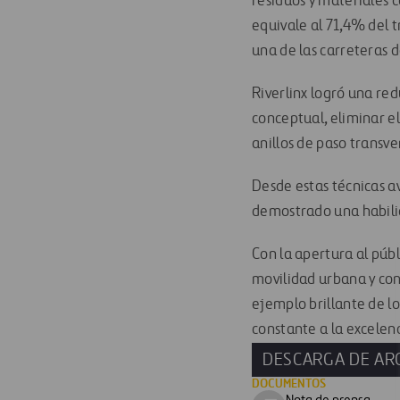
residuos y materiales c
equivale al 71,4% del 
una de las carreteras 
Riverlinx logró una re
conceptual, eliminar el
anillos de paso transve
Desde estas técnicas a
demostrado una habilid
Con la apertura al púb
movilidad urbana y cont
ejemplo brillante de l
constante a la excelenc
DESCARGA DE AR
DOCUMENTOS