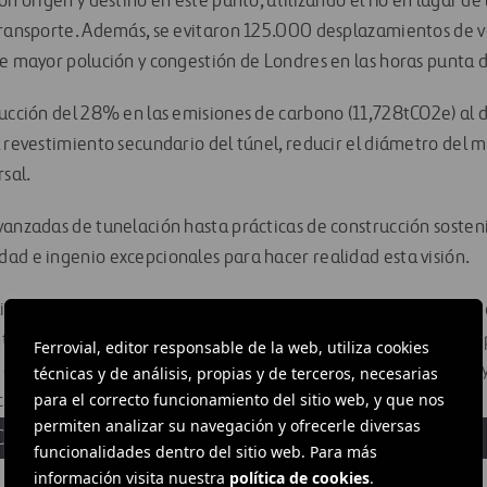
on origen y destino en este punto, utilizando el río en lugar de 
transporte. Además, se evitaron 125.000 desplazamientos de v
de mayor polución y congestión de Londres en las horas punta d
ducción del 28% en las emisiones de carbono (11,728tCO2e) al d
 revestimiento secundario del túnel, reducir el diámetro del m
rsal.
vanzadas de tunelación hasta prácticas de construcción sosteni
ad e ingenio excepcionales para hacer realidad esta visión.
lico del túnel de Silvertown, Ferrovial reafirma su compromiso
ribuir al desarrollo de ciudades resilientes y sostenibles. Este
Ferrovial, editor responsable de la web, utiliza cookies
o que se puede lograr mediante la colaboración, la innovación 
técnicas y de análisis, propias y de terceros, necesarias
para el correcto funcionamiento del sitio web, y que nos
ia a lo largo de todo el ciclo de vida del proyecto.
permiten analizar su navegación y ofrecerle diversas
CHIVOS
funcionalidades dentro del sitio web. Para más
información visita nuestra
política de cookies
.