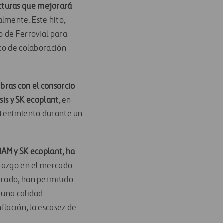
cturas
que mejorará
almente. Este hito,
o de Ferrovial para
rco de colaboración
bras con el consorcio
sis y SK ecoplant
, en
antenimiento durante un
 BAM y SK ecoplant, ha
erazgo en el mercado
grado, han permitido
 una calidad
flación, la escasez de