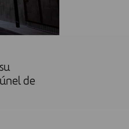
 su
túnel de