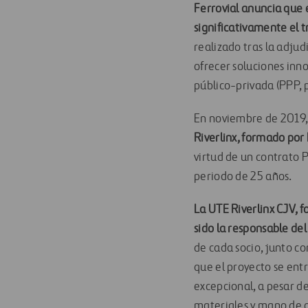
Ferrovial anuncia que 
significativamente el t
realizado tras la adju
ofrecer soluciones inn
público-privada (PPP, po
En noviembre de 2019
Riverlinx, formado por 
virtud de un contrato 
periodo de 25 años.
La UTE Riverlinx CJV, f
sido la responsable del
de cada socio, junto c
que el proyecto se ent
excepcional, a pesar de
materiales y mano de o