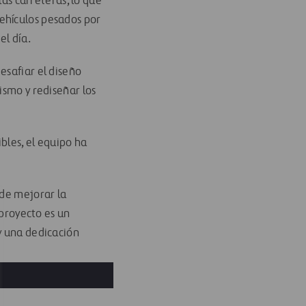
las carreteras, lo que
ehículos pesados por
el día.
esafiar el diseño
ismo y rediseñar los
bles, el equipo ha
 de mejorar la
 proyecto es un
y una dedicación