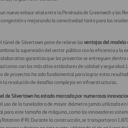
un nuevo enlace vital entre la Península de Greenwich y los Ro
 congestión y mejorando la conectividad tanto para los reside
el túnel de Silvertown pone de relieve las
ventajas del modelo 
ombina la supervisión del sector público con la eficiencia y la 
colaborativo garantiza que los proyectos se entreguen dentro d
 así como con los más altos estándares de calidad y seguridad.
ipo de proyectos ha sido fundamental para lograr estos result
 la resolución de desafíos complejos en infraestructuras.
nel de Silvertown ha estado marcada por numerosas innovacion
 el uso de la tuneladora de mayor diámetro jamás utilizada en
ial para este tamaño de máquina, como los innovadores sistem
g Rotation (FR). Durante la construcción, se transportaron 1.8