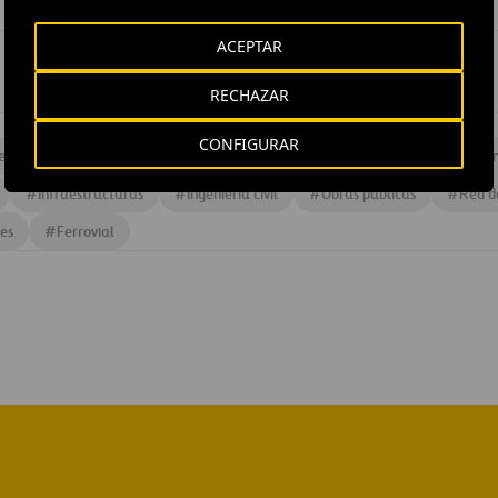
ACEPTAR
RECHAZAR
CONFIGURAR
eteras
#
Corporativo
#
Diseño e ingeniería
#
Diseño y construcció
#
Infraestructuras
#
Ingeniería civil
#
Obras publicas
#
Red d
es
#
Ferrovial