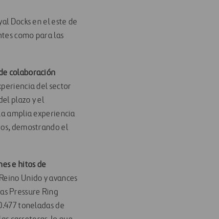
yal Docks en el este de
ntes como para las
de colaboración
experiencia del sector
el plazo y el
 La amplia experiencia
ados, demostrando el
es e hitos de
 Reino Unido y avances
as Pressure Ring
70.477 toneladas de