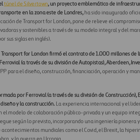
el
túnel de Silvertown
, un proyecto emblemático de infraestru
ransporte en la zona este de Londres,
ha sido inaugurado ofici
dicación de Transport for London, pone de relieve el compromis
ovadoras y sostenibles a través de su modelo integral y del ma
r sus siglas en inglés).
,
Transport for London firmó el contrato de 1.000 millones de li
Ferrovial (a través de su división de Autopistas), Aberdeen, Inve
PPP para el diseño, construcción, financiación, operación y m
ormada por Ferrovial (a través de su división de Construcción),
 diseño y la construcción.
La experiencia internacional y el lid
on el modelo de colaboración público-privada y un equipo inte
regue según lo previsto, incorporando una ingeniería pionera y
 acontecimientos mundiales como el Covid, el Brexit, la hiperin
bra, y la guerra en Ucrania.