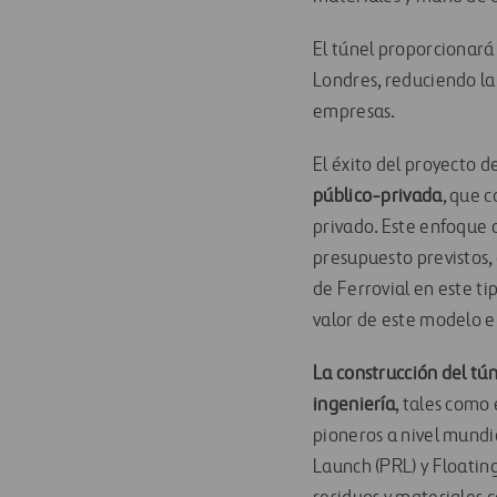
El túnel proporcionará 
Londres, reduciendo la
empresas.
El éxito del proyecto d
público-privada
, que c
privado. Este enfoque 
presupuesto previstos,
de Ferrovial en este t
valor de este modelo en
La construcción del tú
ingeniería
, tales como
pioneros a nivel mund
Launch (PRL) y Floatin