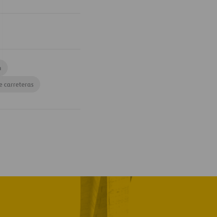
n
e carreteras