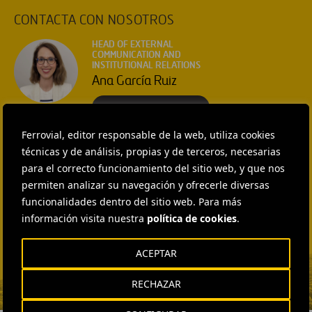
CONTACTA CON NOSOTROS
HEAD OF EXTERNAL
COMMUNICATION AND
INSTITUTIONAL RELATIONS
Ana García Ruiz
ENVIAR CORREO
EXTERNAL COMMUNICATION
Ferrovial, editor responsable de la web, utiliza cookies
AND MEDIA RELATIONS
Isabel Muñoz Torres
técnicas y de análisis, propias y de terceros, necesarias
para el correcto funcionamiento del sitio web, y que nos
ENVIAR CORREO
permiten analizar su navegación y ofrecerle diversas
EXTERNAL COMMUNICATION
funcionalidades dentro del sitio web. Para más
AND MEDIA RELATIONS
información visita nuestra
política de cookies
.
Fátima Gracia De
Vargas
ACEPTAR
ENVIAR CORREO
RECHAZAR