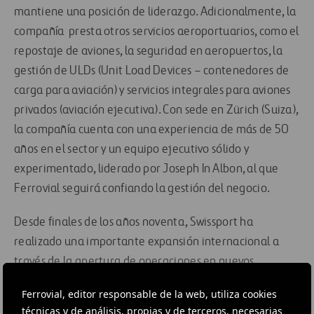
mantiene una posición de liderazgo. Adicionalmente, la
compañía presta otros servicios aeroportuarios, como el
repostaje de aviones, la seguridad en aeropuertos, la
gestión de ULDs (Unit Load Devices – contenedores de
carga para aviación) y servicios integrales para aviones
privados (aviación ejecutiva). Con sede en Zürich (Suiza),
la compañía cuenta con una experiencia de más de 50
años en el sector y un equipo ejecutivo sólido y
experimentado, liderado por Joseph In Albon, al que
Ferrovial seguirá confiando la gestión del negocio.
Desde finales de los años noventa, Swissport ha
realizado una importante expansión internacional a
través de la apertura de operaciones en nuevos
aeropuertos y la compra de compañías locales líderes en
Ferrovial, editor responsable de la web, utiliza cookies
sus mercados.
técnicas y de análisis, propias y de terceros, necesarias