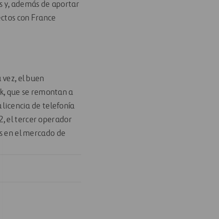
s y, además de aportar
ectos con France
 vez, el buen
k, que se remontan a
 licencia de telefonía
, el tercer operador
os en el mercado de