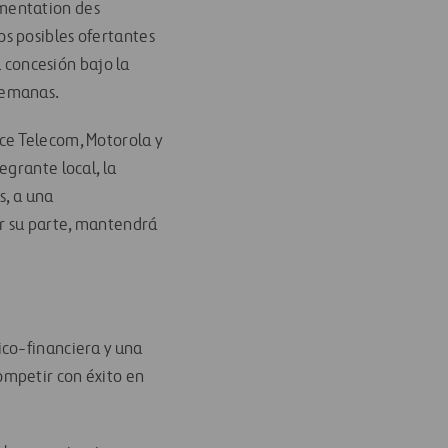
èmentation des
s posibles ofertantes
a concesión bajo la
semanas.
ce Telecom, Motorola y
egrante local, la
s, a una
or su parte, mantendrá
ico-financiera y una
ompetir con éxito en