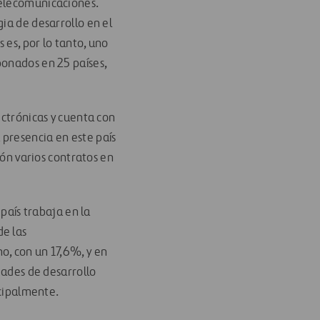
telecomunicaciones.
ia de desarrollo en el
 es, por lo tanto, uno
bonados en 25 países,
ectrónicas y cuenta con
presencia en este país
ión varios contratos en
 país trabaja en la
de las
o, con un 17,6%, y en
dades de desarrollo
ncipalmente.