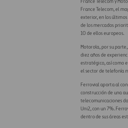
France Telecom y Motor
France Telecom, el mayo
exterior, en los último
de los mercados priori
10 de ellos europeos.
Motorola, por su parte,
diez años de experienc
estratégico, así como e
el sector de telefonía 
Ferrovial aporta al con
construcción de una au
telecomunicaciones don
Uni2, con un 7%. Ferrov
dentro de sus áreas est