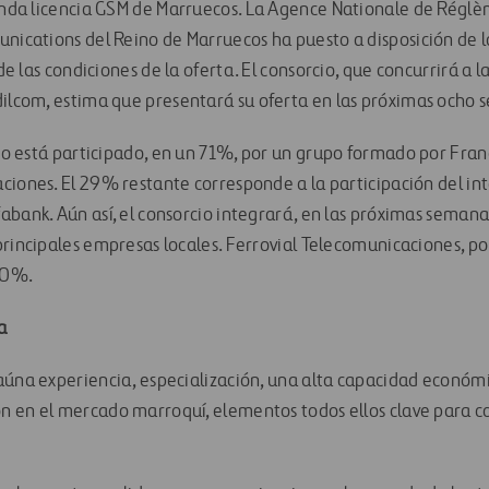
unda licencia GSM de Marruecos. La Agence Nationale de Régl
ications del Reino de Marruecos ha puesto a disposición de lo
de las condiciones de la oferta. El consorcio, que concurrirá a l
lcom, estima que presentará su oferta en las próximas ocho 
io está participado, en un 71%, por un grupo formado por Fran
ciones. El 29% restante corresponde a la participación del int
abank. Aún así, el consorcio integrará, en las próximas semana
principales empresas locales. Ferrovial Telecomunicaciones, p
 10%.
a
aúna experiencia, especialización, una alta capacidad económ
 en el mercado marroquí, elementos todos ellos clave para c