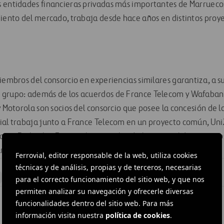
 entidades financieras privadas más importantes de Marrueco
miento del mercado, trabaja desde hace años en distintos proy
iembros del consorcio en experiencias similares garantiza, a su
 grupo: además de los acuerdos de France Telecom y Wafaban
y Motorola son socios del consorcio que posee la concesión de la
ial trabaja junto a France Telecom en un proyecto común, Uni2
paña. De hecho, Ferrovial aprovechará el potencial de sus soci
a acudir a próximos concursos en España y el exterior.
Ferrovial, editor responsable de la web, utiliza cookies
técnicas y de análisis, propias y de terceros, necesarias
#
Infraestructuras
para el correcto funcionamiento del sitio web, y que nos
permiten analizar su navegación y ofrecerle diversas
funcionalidades dentro del sitio web. Para más
información visita nuestra
política de cookies
.