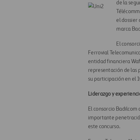
de la seg
Télécommun
el dossier 
marca Badi
El consorc
Ferrovial Telecomunica
entidad financiera Waf
representación de las 
su participación en el
Liderazgo y experienci
El consorcio Badilcom 
importante penetración
este concurso.