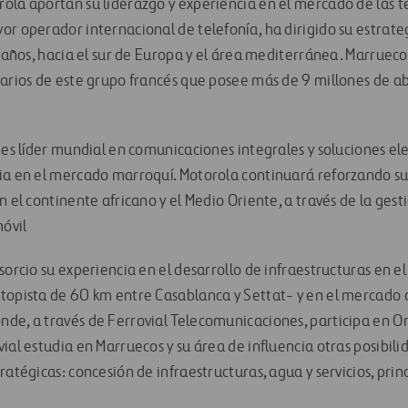
ola aportan su liderazgo y experiencia en el mercado de las 
r operador internacional de telefonía, ha dirigido su estrateg
s años, hacia el sur de Europa y el área mediterránea. Marruecos
tarios de este grupo francés que posee más de 9 millones de a
 es líder mundial en comunicaciones integrales y soluciones el
ia en el mercado marroquí. Motorola continuará reforzando su 
n el continente africano y el Medio Oriente, a través de la gest
móvil
sorcio su experiencia en el desarrollo de infraestructuras en el
topista de 60 km entre Casablanca y Settat- y en el mercado 
de, a través de Ferrovial Telecomunicaciones, participa en On
ial estudia en Marruecos y su área de influencia otras posibili
ratégicas: concesión de infraestructuras, agua y servicios, pri