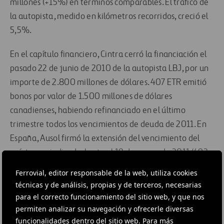
millones (+15%) en términos comparables. El tráfico de
la autopista, medido en kilómetros recorridos, creció el
5,5%.
En el capítulo financiero, Cintra cerró la financiación el
pasado 22 de junio de 2010 de la autopista LBJ, por un
importe de 2.800 millones de dólares. 407 ETR emitió
bonos por valor de 1.500 millones de dólares
canadienses, habiendo refinanciado en el último
trimestre todos los vencimientos de deuda de 2011. En
España, Ausol firmó la extensión del vencimiento del
préstamo sindicado, hasta el 19 de marzo de 2011 (492
millones de euros).
Ferrovial, editor responsable de la web, utiliza cookies
técnicas y de análisis, propias y de terceros, necesarias
Además, la R4 firmó con el mismo sindicato bancario la
para el correcto funcionamiento del sitio web, y que nos
extensión del vencimiento (197 millones), hasta el 27 de
permiten analizar su navegación y ofrecerle diversas
julio de 2011. Respecto a las desinversiones, Cintra
funcionalidades dentro del sitio web. Para más