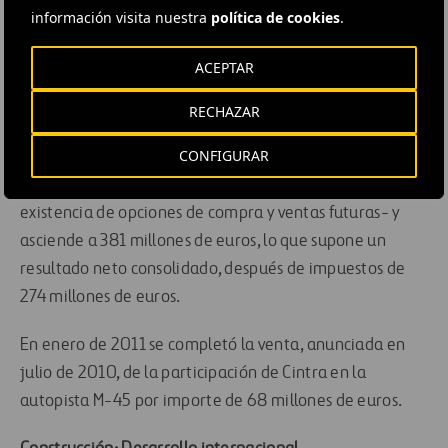
información visita nuestra
política de cookies
.
completó la venta del 10% de la 407 ETR por 894
millones de dólares canadienses al fondo de pensiones
ACEPTAR
Canada Pension Plan Investment Board (CPPIB). A su vez,
concluyó la venta del 60% de la participación en Cintra
RECHAZAR
Chile a la colombiana ISA. El importe de la transacción
CONFIGURAR
asciende, aproximadamente, a 229 millones de euros.
La operación se contabiliza por el 100% -dada la
existencia de opciones de compra y ventas futuras- y
asciende a 381 millones de euros, lo que supone un
resultado neto consolidado, después de impuestos de
274 millones de euros.
En enero de 2011 se completó la venta, anunciada en
julio de 2010, de la participación de Cintra en la
autopista M-45 por importe de 68 millones de euros.