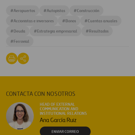
#
Aeropuertos
#
Autopistas
#
Construcción
#
Accionistas e inversores
#
Bonos
#
Cuentas anuales
#
Deuda
#
Estrategia empresarial
#
Resultados
#
Ferrovial
CONTACTA CON NOSOTROS
HEAD OF EXTERNAL
COMMUNICATION AND
INSTITUTIONAL RELATIONS
Ana García Ruiz
ENVIAR CORREO