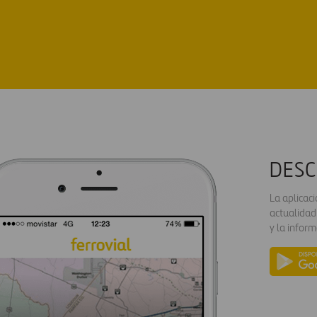
DESC
La aplicac
actualidad
y la inform