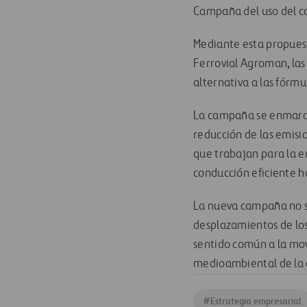
Campaña del uso del c
Mediante esta propuest
Ferrovial Agroman, las
alternativa a las fórmu
La campaña se enmarca 
reducción de las emisio
que trabajan para la em
conducción eficiente 
La nueva campaña no s
desplazamientos de los 
sentido común a la movi
medioambiental de la
#
Estrategia empresarial