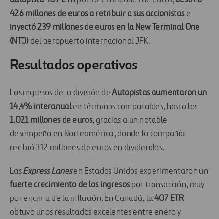
autopista
407 ETR
por 1.271 millones de euros,
destinó
426 millones de euros a retribuir a sus accionistas
e
inyectó 239 millones de euros en la New Terminal One
(NTO)
del aeropuerto internacional JFK.
Resultados operativos
Los ingresos de la división de
Autopistas
aumentaron un
14,4% interanual
en términos comparables
, hasta los
1.021 millones de euros
, gracias a un notable
desempeño en Norteamérica, donde la compañía
recibió 312 millones de euros en dividendos.
Las
Express Lanes
en Estados Unidos experimentaron un
fuerte crecimiento de los ingresos
por transacción, muy
por encima de la inflación. En Canadá, la
407 ETR
obtuvo unos resultados excelentes entre enero y