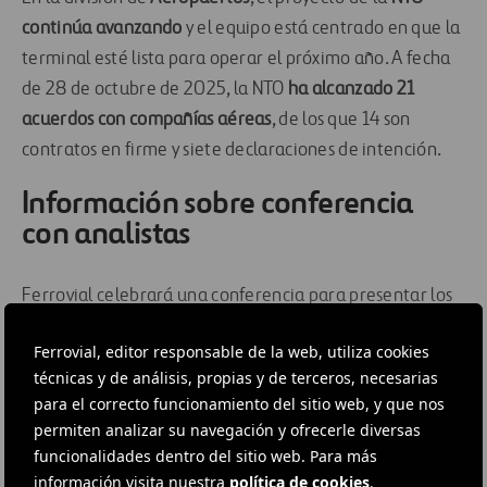
continúa avanzando
y el equipo está centrado en que la
terminal esté lista para operar el próximo año. A fecha
de 28 de octubre de 2025, la NTO
ha alcanzado 21
acuerdos con compañías aéreas
, de los que 14 son
contratos en firme y siete declaraciones de intención.
Información sobre conferencia
con analistas
Ferrovial celebrará una conferencia para presentar los
resultados de los primeros nueve meses de 2025 el 29
Ferrovial, editor responsable de la web, utiliza cookies
de octubre a las 15:00 CET / 10:00 a.m. EDT. Puede
técnicas y de análisis, propias y de terceros, necesarias
hacer clic
aquí
para acceder, o visitar la sección de
para el correcto funcionamiento del sitio web, y que nos
Relación con inversores
en la página web
de la
permiten analizar su navegación y ofrecerle diversas
compañía.
funcionalidades dentro del sitio web. Para más
información visita nuestra
política de cookies
.
DESCARGA DE ARCHIVOS