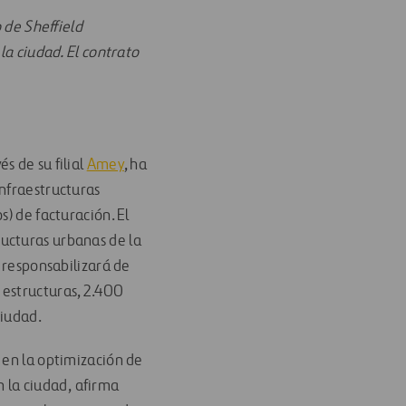
 de Sheffield
la ciudad. El contrato
vés de su filial
Amey
, ha
infraestructuras
s) de facturación. El
ucturas urbanas de la
e responsabilizará de
 estructuras, 2.400
ciudad.
 en la optimización de
n la ciudad, afirma