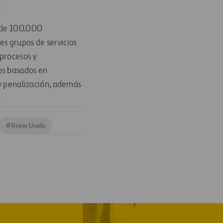
d de 100.000
es grupos de servicios
procesos y
dos basados en
 y penalización, además
#
Reino Unido