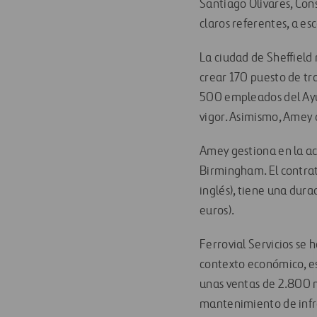
Santiago Olivares, Con
claros referentes, a es
La ciudad de Sheffield
crear 170 puesto de tr
500 empleados del Ayu
vigor. Asimismo, Amey 
Amey gestiona en la ac
Birmingham. El contrato
inglés), tiene una dura
euros).
Ferrovial Servicios se 
contexto económico, es
unas ventas de 2.800 mi
mantenimiento de infrae