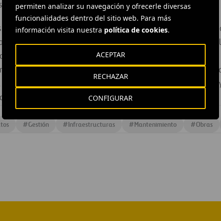
s.
permiten analizar su navegación y ofrecerle diversas
funcionalidades dentro del sitio web. Para más
 de Ferrovial Servicios, los ahorros promedio para una ciuda
información visita nuestra
política de cookies
.
blecerse en torno a un 15% y un 20% al integrar los principal
ACEPTAR
lizados por los Ayuntamientos. Hemos desarrollado todos los 
nuestra experiencia en la gestión de clientes públicos y priva
RECHAZAR
 lo que permite el establecimiento de criterios de retribución
a, concluye Santiago Olivares.
CONFIGURAR
tos
#
Gestión
#
Infraestructuras
#
Mantenimiento
#
Obras