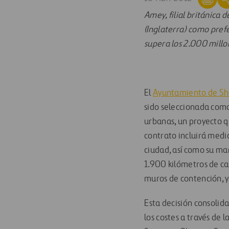
Amey, filial británica 
(Inglaterra) como pref
supera los 2.000 millon
El
Ayuntamiento de She
sido seleccionada como
urbanas, un proyecto qu
contrato incluirá medi
ciudad, así como su man
1.900 kilómetros de ca
muros de contención, y
Esta decisión consoli
los costes a través de l