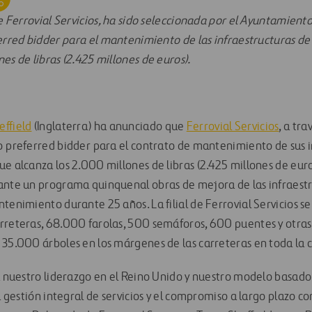
de Ferrovial Servicios, ha sido seleccionada por el Ayuntamiento
erred bidder para el mantenimiento de las infraestructuras de 
es de libras (2.425 millones de euros).
ffield
(Inglaterra) ha anunciado que
Ferrovial Servicios
, a tra
 preferred bidder para el contrato de mantenimiento de sus 
e alcanza los 2.000 millones de libras (2.425 millones de euro
ante un programa quinquenal obras de mejora de las infraestr
tenimiento durante 25 años. La filial de Ferrovial Servicios s
rreteras, 68.000 farolas, 500 semáforos, 600 puentes y otras
 35.000 árboles en los márgenes de las carreteras en toda la 
da nuestro liderazgo en el Reino Unido y nuestro modelo basado
a gestión integral de servicios y el compromiso a largo plazo co