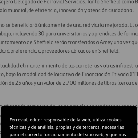
sejero Delegado de Ferrovial Servicios. Tanto Sheffield como
cala mundial, de eficiencia, innovación y atención ciudadana.
 no se beneficiará únicamente de una red viaria mejorada. El 
abajo, incluyendo 30 para universitarios y aprendices de forma
ntamiento de Sheffield serán transferidos a Amey una vez que
dará preferencia a proveedores ubicados en Sheffield.
tualidad el mantenimiento de las carreteras y otras infraestru
, bajo la modalidad de Iniciativa de Financiación Privada (PFI,
ción de 25 años y un valor de 2.700 millones de libras (cerca d
ha afianzado como uno de los principales operadores europeos. A
ta división ha experimentado un fuerte crecimiento orgánico
Ferrovial, editor responsable de la web, utiliza cookies
llones de euros. La filial británica, Amey, dedicada principal
técnicas y de análisis, propias y de terceros, necesarias
structuras y a la gestión de instalaciones y edificios, obtuvo
para el correcto funcionamiento del sitio web, y que nos