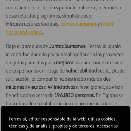
contribuir a la inclusión y paliar la pobreza, la empresa
desarrolla dos programas, simultáneos a
Infraestructuras Sociales:
Juntos Sumamos
y
Acción
Social en España
.
Bajo el paraguas de
Juntos Sumamos
, Ferrovial iguala
la cantidad donada por sus trabajadores a los proyectos
elegidos por estos para
mejorar
las condiciones de vida
de las personas en riesgo de
vulnerabilidad social
. Desde
su creación, la compañía ha destinado más de
dos
millones
de
euros
a
47 iniciativas
a nivel global, que han
beneficiado a cerca de
196.000 personas.
En España se
ha trabajado en colaboración con organizaciones sin
ánimo de lucro como el Hospital Sant Joan de Déu,
Ferrovial, editor responsable de la web, utiliza cookies
Aldeas Infantiles SOS, y Menudos Corazones, entre otras,
técnicas y de análisis, propias y de terceros, necesarias
impactando a más de 5.100 individuos en provincias