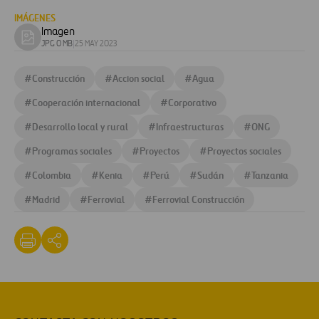
document
IMÁGENES
Imagen
Download
JPG 0 MB
|
25 MAY 2023
image
#
Construcción
#
Accion social
#
Agua
#
Cooperación internacional
#
Corporativo
#
Desarrollo local y rural
#
Infraestructuras
#
ONG
#
Programas sociales
#
Proyectos
#
Proyectos sociales
#
Colombia
#
Kenia
#
Perú
#
Sudán
#
Tanzania
#
Madrid
#
Ferrovial
#
Ferrovial Construcción