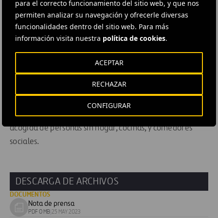
para el correcto funcionamiento del sitio web, y que nos
como Jaén, Madrid, o Pontevedra.
permiten analizar su navegación y ofrecerle diversas
funcionalidades dentro del sitio web. Para más
El programa
Acción Social en España
, con
once
información visita nuestra
política de cookies
.
proyectos
y más de
un millón de euros
invertidos, ha
mejorado el acceso a la alimentación en el país para
ACEPTAR
más de
78.800 personas
en situación de vulnerabilidad,
RECHAZAR
en colaboración con Cruz Roja y la Federación Española
de Bancos de Alimentos, entre otras. En el marco de
CONFIGURAR
este programa, la compañía ha
r
ehabilitado centros de
acogida de personas sin hogar, cocinas, y comedores
sociales.
DESCARGA DE ARCHIVOS
DOCUMENTOS
Nota de prensa
Download
PDF 0 MB
|
25 MAY 2023