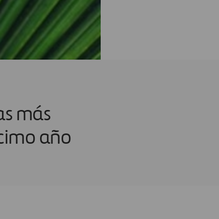
sas más
écimo año