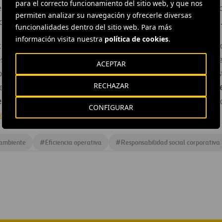
para el correcto funcionamiento del sitio web, y que nos
sente en el citado índice. Ese mismo año, Ferrovial se adhirió 
permiten analizar su navegación y ofrecerle diversas
e las empresas españolas pioneras en suscribir esta iniciativa
funcionalidades dentro del sitio web. Para más
información visita nuestra
política de cookies
.
ontinúa desarrollando su estrategia de Responsabilidad Corpo
stigioso índice
FTSE4Good
.
Dow Jones Sustainability Index
, c
ACEPTAR
os principales referentes mundiales para las empresas que des
RECHAZAR
iverso de aproximadamente
2.500 compañías que forman parte
ellas forman parte de Dow Jones Sustainability Index
, después
CONFIGURAR
RobecoSAM
.
 ambiente
#
Eficiencia operativa
#
Responsabilidad social corporativa