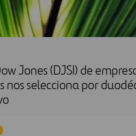
 Dow Jones (DJSI) de empre
es nos selecciona por duod
vo