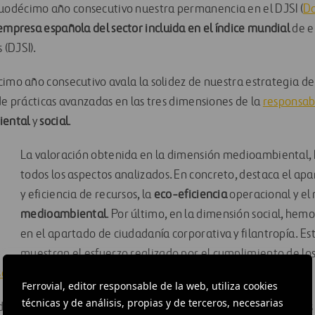
odécimo año consecutivo nuestra permanencia en el DJSI (
Do
empresa española del sector incluida en el índice mundial
de e
(DJSI).
cimo año consecutivo avala la solidez de nuestra estrategia d
de prácticas avanzadas en las tres dimensiones de la
responsab
ental
y
social
.
La valoración obtenida en la dimensión medioambiental, 
todos los aspectos analizados. En concreto, destaca el ap
y eficiencia de recursos, la
eco-eficiencia
operacional y el 
medioambiental
. Por último, en la dimensión social, hem
en el apartado de ciudadanía corporativa y filantropía. Es
muestran el esfuerzo realizado por el cumplimiento de los
sabilidad Corporativa
, Plan 20.13.
Ferrovial, editor responsable de la web, utiliza cookies
técnicas y de análisis, propias y de terceros, necesarias
da en el DJSI por primera vez en el año 2002, siendo entonces