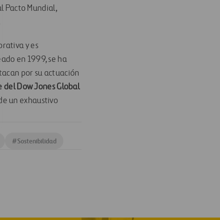
al Pacto Mundial,
.
rativa y es
reado en 1999, se ha
tacan por su actuación
 del Dow Jones Global
 de un exhaustivo
#
Sostenibilidad