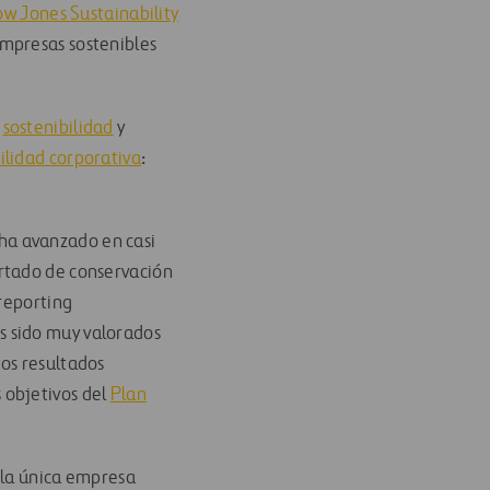
w Jones Sustainability
mpresas sostenibles
e
sostenibilidad
y
ilidad corporativa
:
ha avanzado en casi
artado de conservación
reporting
os sido muy valorados
tos resultados
 objetivos del
Plan
 la única empresa