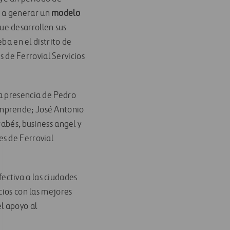
s a generar un
modelo
ue desarrollen sus
eba en el distrito de
 de Ferrovial Servicios
la presencia de Pedro
Emprende; José Antonio
rabés, business angel y
es de Ferrovial
ectiva a las ciudades
icios con las mejores
l apoyo al