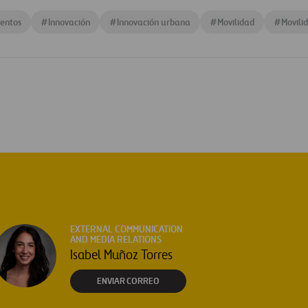
entos
#
Innovación
#
Innovación urbana
#
Movilidad
#
Movili
EXTERNAL COMMUNICATION
AND MEDIA RELATIONS
Isabel Muñoz Torres
ENVIAR CORREO