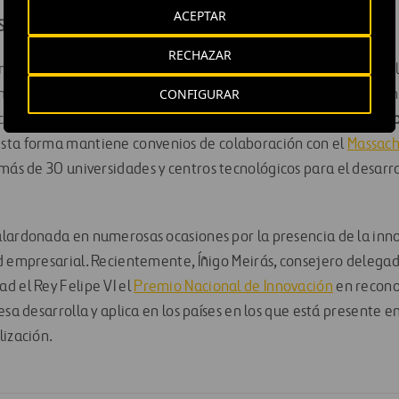
ACEPTAR
SAFÍOS
RECHAZAR
 innovación una herramienta estratégica para dar respuesta a l
CONFIGURAR
 mundo de las infraestructuras. La compañía ha desarrollado u
cosistema de socios formado por
empresas, administraciones p
 esta forma mantiene convenios de colaboración con el
Massachu
más de 30 universidades y centros tecnológicos para el desarro
lardonada en numerosas ocasiones por la presencia de la inn
d empresarial. Recientemente, Íñigo Meirás, consejero delegado
d el Rey Felipe VI el
Premio Nacional de Innovación
en recono
esa desarrolla y aplica en los países en los que está presente e
lización.