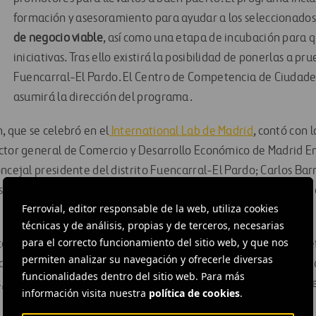
formación y asesoramiento para ayudar a los seleccionado
de negocio viable
, así como una etapa de incubación para q
iniciativas. Tras ello existirá la posibilidad de ponerlas a pru
Fuencarral-El Pardo. El Centro de Competencia de Ciudades
asumirá la dirección del programa.
, que se celebró en el
International Lab de Madrid
, contó con 
ector general de Comercio y Desarrollo Económico de Madrid 
ncejal presidente del distrito Fuencarral-El Pardo; Carlos Bar
 e Íñigo Jodra, director del Centro de Competencia de Ciudad
Ferrovial, editor responsable de la web, utiliza cookies
técnicas y de análisis, propias y de terceros, necesarias
para el correcto funcionamiento del sitio web, y que nos
a en la estrategia de
Ferrovial Servicios
de apoyar de forma ef
permiten analizar su navegación y ofrecerle diversas
a de sus
iniciativas de innovación
, enriquecer la oferta de serv
funcionalidades dentro del sitio web. Para más
, además de contribuir al desarrollo de la sociedad mediante e
información visita nuestra
política de cookies
.