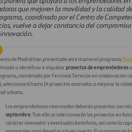
va pionera que apoyará a los emprendedores en 
doras que mejoren la movilidad y la calidad de
rograma, coordinado por el Centro de Compete
icios, vuelve a dejar constancia del compromiso
innovación.
iento de Madrid han presentado este martes el programa
Madr
tinada a identificar e impulsar
proyectos de emprendedores
e
rograma, coordinado por Ferrovial Servicios en colaboración co
, seleccionará hasta 14 proyectos asociados a mejorar la calid
dad urbana.
Los emprendedores interesados deberán presentar sus inic
septiembre
. Tras ello se seleccionarán los proyectos en fun
carácter innovador y eventuales beneficios, así como la cap
promotores para llevarlos a buen puerto. El programa incl