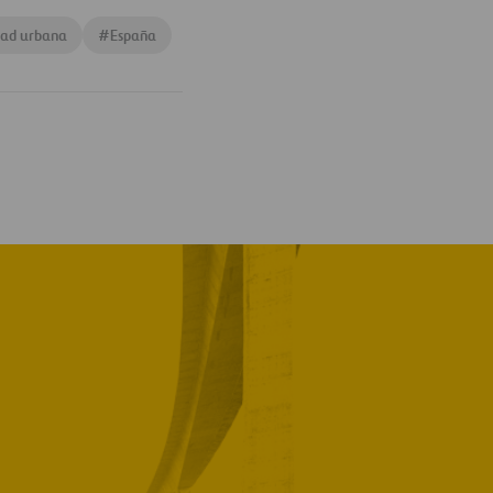
dad urbana
#
España