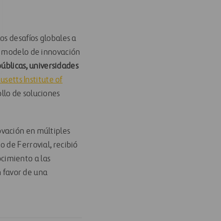
os desafíos globales a
n modelo de innovación
úblicas, universidades
setts Institute of
llo de soluciones
ovación en múltiples
 de Ferrovial, recibió
cimiento a las
n favor de una