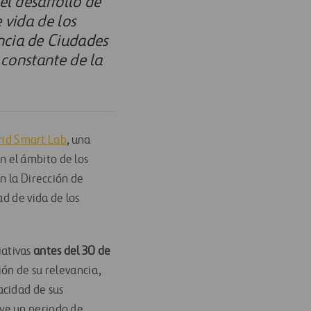
el desarrollo de
 vida de los
ncia de Ciudades
 constante de la
id Smart Lab
, una
n el ámbito de los
n la Dirección de
ad de vida de los
iativas
antes del 30 de
ción de su relevancia,
acidad de sus
uye un periodo de