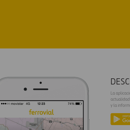
DESC
La aplicac
actualidad
y la inform