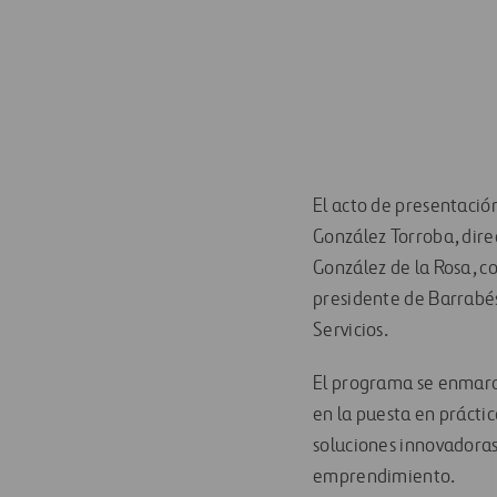
El acto de presentación
González Torroba, dir
González de la Rosa, co
presidente de Barrabés
Servicios.
El programa se enmarc
en la puesta en práctic
soluciones innovadoras
emprendimiento.