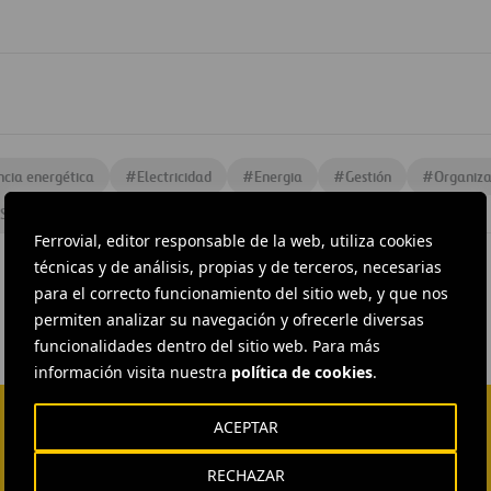
encia energética
#
Electricidad
#
Energia
#
Gestión
#
Organiza
Servicios Energéticos
#
Ferrovial
#
Ferrovial Energía
Ferrovial, editor responsable de la web, utiliza cookies
técnicas y de análisis, propias y de terceros, necesarias
para el correcto funcionamiento del sitio web, y que nos
permiten analizar su navegación y ofrecerle diversas
funcionalidades dentro del sitio web. Para más
información visita nuestra
política de cookies
.
ACEPTAR
RECHAZAR