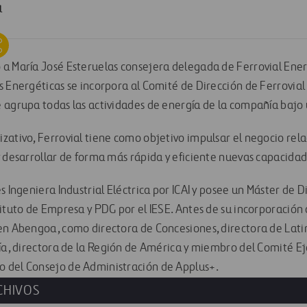
a
a María José Esteruelas consejera delegada de Ferrovial Ener
s Energéticas se incorpora al Comité de Dirección de Ferrovia
 agrupa todas las actividades de energía de la compañía bajo 
zativo, Ferrovial tiene como objetivo impulsar el negocio rel
y desarrollar de forma más rápida y eficiente nuevas capacidad
s Ingeniera Industrial Eléctrica por ICAI y posee un Máster de D
ituto de Empresa y PDG por el IESE. Antes de su incorporación 
en Abengoa, como directora de Concesiones, directora de Lati
gía, directora de la Región de América y miembro del Comité E
 del Consejo de Administración de Applus+.
CHIVOS