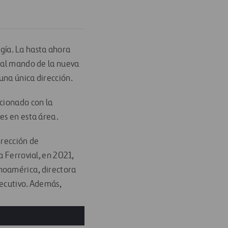
gía. La hasta ahora
l al mando de la nueva
una única dirección.
acionado con la
es en esta área.
irección de
a Ferrovial, en 2021,
noamérica, directora
jecutivo. Además,