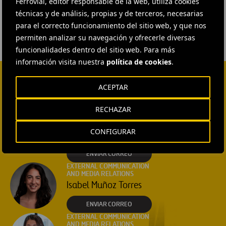
Ferrovial, editor responsable de la web, utiliza cookies
#
Talento
#
Ferrovial
técnicas y de análisis, propias y de terceros, necesarias
para el correcto funcionamiento del sitio web, y que nos
permiten analizar su navegación y ofrecerle diversas
funcionalidades dentro del sitio web. Para más
información visita nuestra
política de cookies
.
ACEPTAR
CONTACTA CON NOSOTROS
HEAD OF EXTERNAL
RECHAZAR
COMMUNICATION AND
INSTITUTIONAL RELATIONS
CONFIGURAR
Ana García Ruiz
ENVIAR CORREO
EXTERNAL COMMUNICATION
AND MEDIA RELATIONS
Isabel Muñoz Torres
ENVIAR CORREO
EXTERNAL COMMUNICATION
AND MEDIA RELATIONS