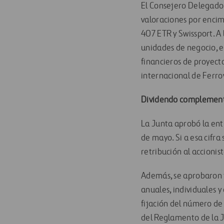
El Consejero Delegado 
valoraciones por encima
407 ETR y Swissport. A l
unidades de negocio, en
financieros de proyecto
internacional de Ferro
Dividendo complement
La Junta aprobó la en
de mayo. Si a esa cifr
retribución al accionis
Además, se aprobaron t
anuales, individuales y
fijación del número de
del Reglamento de la 