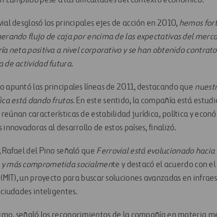
an cumplido
pese a las dificultades del contexto económico.
ial desglosó los principales ejes de acción en 2010,
hemos fort
nerando flujo de caja por encima de las expectativas del merc
ía neta positiva a nivel corporativo y se han obtenido contrat
a de actividad futura
.
o apuntó las principales líneas de 2011, destacando que
nuestr
ica está dando frutos
. En este sentido, la compañía está estu
eúnan características de estabilidad jurídica, política y econ
 innovadoras al desarrollo de estos países, finalizó.
, Rafael del Pino señaló que
Ferrovial está evolucionado haci
e y más comprometida socialmen
te y destacó el acuerdo con e
 (MIT), un proyecto para buscar soluciones avanzadas en infrae
 ciudades inteligentes.
ltimo, señaló los reconocimientos de la compañía en materia m