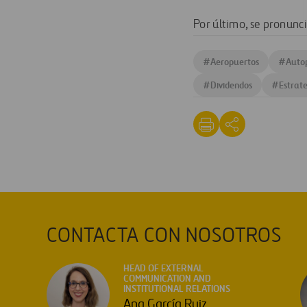
Por último, se pronunci
#
Aeropuertos
#
Autop
#
Dividendos
#
Estrat
CONTACTA CON NOSOTROS
HEAD OF EXTERNAL
COMMUNICATION AND
INSTITUTIONAL RELATIONS
Ana García Ruiz