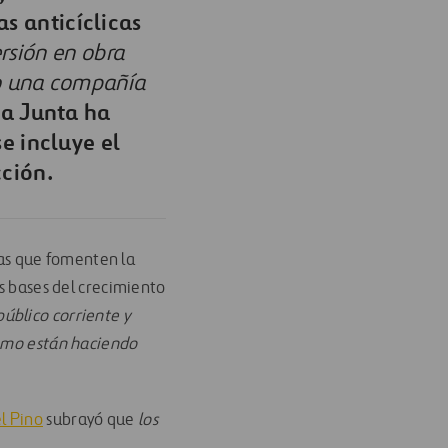
s anticíclicas
rsión en obra
mo una compañía
 La Junta ha
e incluye el
ción.
icas que fomenten la
as bases del crecimiento
público corriente y
como están haciendo
l Pino
subrayó que
los