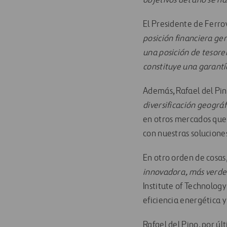
objetivos del año se h
El Presidente de Ferrov
posición financiera ge
una posición de tesorer
constituye una garantí
Además, Rafael del Pin
diversificación geográf
en otros mercados que r
con nuestras soluciones
En otro orden de cosas
innovadora, más verd
Institute of Technology
eficiencia energética y
Rafael del Pino, por ú