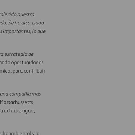
alecido nuestra
ado. Se ha alcanzado
os importantes, lo que
a estrategia de
diando oportunidades
ómica, para contribuir
a una compañía más
l Massachussetts
structuras, agua,
edioambiental y la