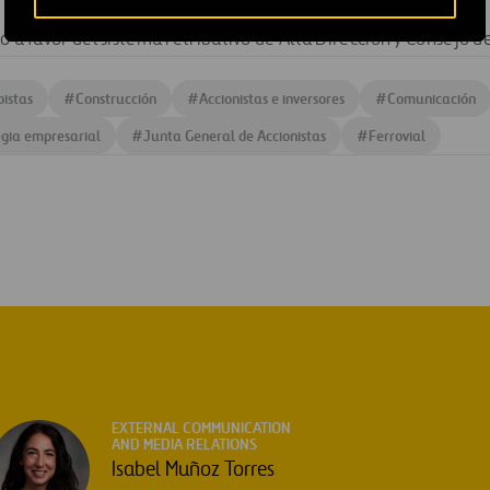
ó a favor del sistema retributivo de Alta Dirección y Consejo d
istas
#
Construcción
#
Accionistas e inversores
#
Comunicación
egia empresarial
#
Junta General de Accionistas
#
Ferrovial
EXTERNAL COMMUNICATION
AND MEDIA RELATIONS
Isabel Muñoz Torres