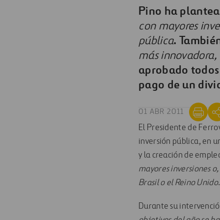
Pino ha plantea

con mayores inver
. Tambié
pública
más innovadora,
aprobado todos l
pago de un divi
01 ABR 2011
El Presidente de Ferrov
inversión pública, en u
y la creación de emple
mayores inversiones o,
Brasil o el Reino Unido
Durante su intervenció