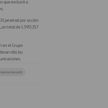
s que excluirá a
es.
331 pesetas) por acción
, un total de 1.590.157
ón en el Grupo
desarrolla las
municaciones.
rmacion bursatil