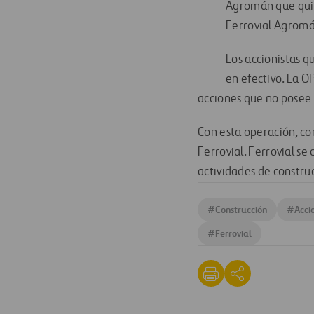
Agromán que quier
Ferrovial Agromán
Los accionistas q
en efectivo. La O
acciones que no posee 
Con esta operación, co
Ferrovial. Ferrovial se
actividades de constru
#
Construcción
#
Accio
#
Ferrovial