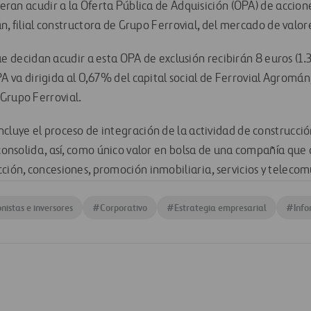
an acudir a la Oferta Pública de Adquisición (OPA) de accione
, filial constructora de Grupo Ferrovial, del mercado de valor
ue decidan acudir a esta OPA de exclusión recibirán 8 euros (1.
PA va dirigida al 0,67% del capital social de Ferrovial Agromán
Grupo Ferrovial.
ncluye el proceso de integración de la actividad de construcci
 consolida, así, como único valor en bolsa de una compañía que 
cción, concesiones, promoción inmobiliaria, servicios y teleco
nistas e inversores
#
Corporativo
#
Estrategia empresarial
#
Info