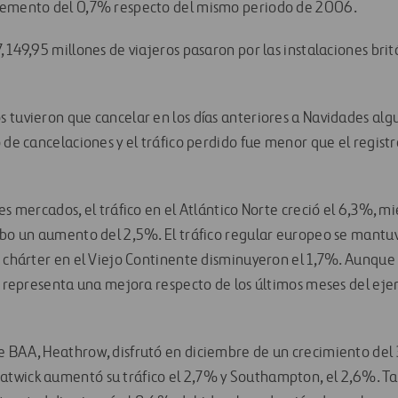
remento del 0,7% respecto del mismo periodo de 2006.
 149,95 millones de viajeros pasaron por las instalaciones bri
 tuvieron que cancelar en los días anteriores a Navidades alg
o de cancelaciones y el tráfico perdido fue menor que el regis
es mercados, el tráfico en el Atlántico Norte creció el 6,3%, m
ubo un aumento del 2,5%. El tráfico regular europeo se mantuv
s chárter en el Viejo Continente disminuyeron el 1,7%. Aunque 
a representa una mejora respecto de los últimos meses del ejer
 BAA, Heathrow, disfrutó en diciembre de un crecimiento del
twick aumentó su tráfico el 2,7% y Southampton, el 2,6%. Ta