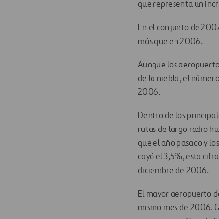
que representa un inc
En el conjunto de 2007,
más que en 2006.
Aunque los aeropuertos
de la niebla, el númer
2006.
Dentro de los principal
rutas de largo radio h
que el año pasado y lo
cayó el 3,5%, esta cifr
diciembre de 2006.
El mayor aeropuerto de
mismo mes de 2006. Ga