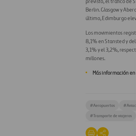
previsto, el tráfico de
Berlin. Glasgow y Abe
último, Edimburgo elev
Los movimientos regist
8,1% en Stansted y del
3,1% y el 3,2%, respec
millones.
Más información en
#
Aeropuertos
#
Aviac
#
Transporte de viajeros