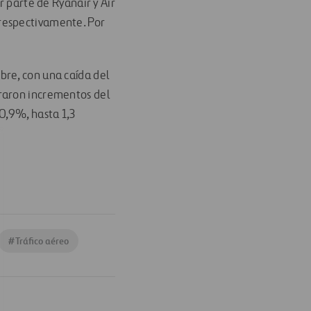
r parte de Ryanair y Air
respectivamente. Por
bre, con una caída del
graron incrementos del
0,9%, hasta 1,3
#
Tráfico aéreo