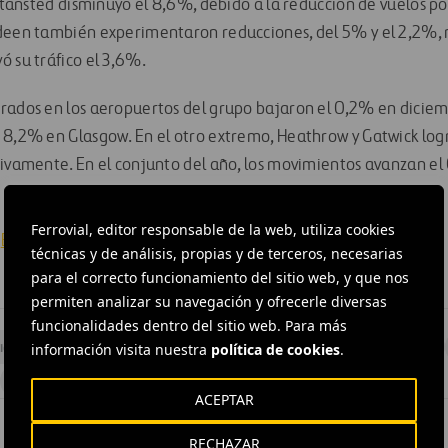
 Stansted disminuyó el 8,6%, debido a la reducción de vuelos po
rdeen también experimentaron reducciones, del 5% y el 2,2%, 
ó su tráfico el 3,6%.
rados en los aeropuertos del grupo bajaron el 0,2% en diciem
 8,2% en Glasgow. En el otro extremo, Heathrow y Gatwick lo
tivamente. En el conjunto del año, los movimientos avanzan el 
Ferrovial, editor responsable de la web, utiliza cookies
BAA Media Center
técnicas y de análisis, propias y de terceros, necesarias
para el correcto funcionamiento del sitio web, y que nos
permiten analizar su navegación y ofrecerle diversas
funcionalidades dentro del sitio web. Para más
ion
#
Infraestructura aeroportuaria
#
Instalaciones
#
Records
información visita nuestra
política de cookies
.
#
Reino Unido
#
Ferrovial Aeropuertos
ACEPTAR
RECHAZAR