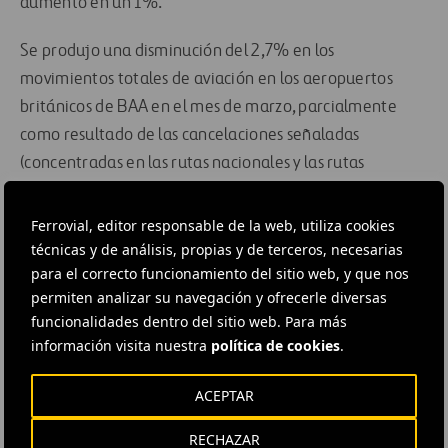
aumentó en un 1%.
Se produjo una disminución del 2,7% en los
movimientos totales de aviación en los aeropuertos
británicos de BAA en el mes de marzo, parcialmente
como resultado de las cancelaciones señaladas
(concentradas en las rutas nacionales y las rutas
internacionales de corto alcance). La carga aérea
aumentó en un 1,3% (toneladas) gracias en parte al
Ferrovial, editor responsable de la web, utiliza cookies
crecimiento sostenido de Heathrow (+6,2%).
técnicas y de análisis, propias y de terceros, necesarias
para el correcto funcionamiento del sitio web, y que nos
permiten analizar su navegación y ofrecerle diversas
funcionalidades dentro del sitio web. Para más
información visita nuestra
política de cookies
.
#
Aeropuertos
#
Aereo
#
Aviacion
#
Infraestructura aeroportuaria
#
Instalaciones
ACEPTAR
#
Tráfico aéreo
#
Transporte de viajeros
#
Reino Unido
RECHAZAR