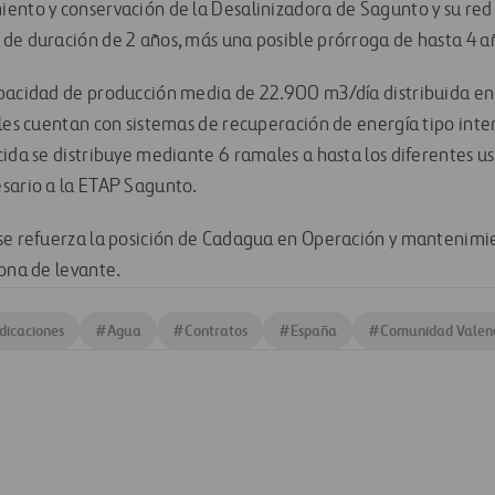
ento y conservación de la Desalinizadora de Sagunto y su red 
de duración de 2 años, más una posible prórroga de hasta 4 a
pacidad de producción media de 22.900 m3/día distribuida en 
ales cuentan con sistemas de recuperación de energía tipo in
cida se distribuye mediante 6 ramales a hasta los diferentes u
sario a la ETAP Sagunto.
se refuerza la posición de Cadagua en Operación y mantenimi
zona de levante.
dicaciones
#
Agua
#
Contratos
#
España
#
Comunidad Valen