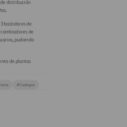
de distribución
ños.
3 bastidores de
tercambiadores de
suarios, pudiendo
ento de plantas
ciana
#
Cadagua