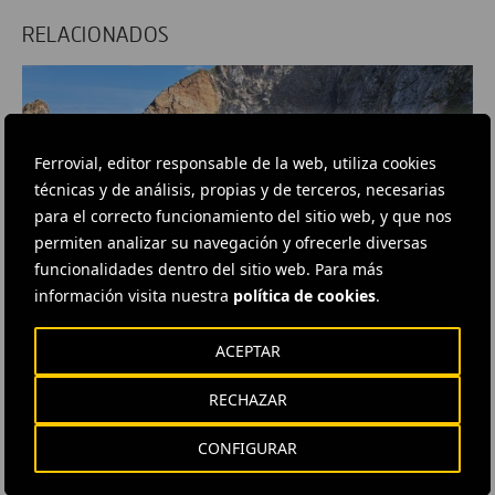
RELACIONADOS
Ferrovial, editor responsable de la web, utiliza cookies
técnicas y de análisis, propias y de terceros, necesarias
para el correcto funcionamiento del sitio web, y que nos
permiten analizar su navegación y ofrecerle diversas
funcionalidades dentro del sitio web. Para más
información visita nuestra
política de cookies
.
NOTICIAS LOCALES
· 29 DE DICIEMBRE DE 2023
ACEPTAR
El CABB adjudica la ampliación de la depuradora de
Bakio a la UTE Ferrovial-Cadagua por 8,45 millones
RECHAZAR
El Consorcio de Aguas Bilbao Bizkaia CABB ha
adjudicado las obras de ampliación y mejora de
CONFIGURAR
la EDAR de Bakio a la UTE Ferrovial Cadagua por
un presupuesto de 8...